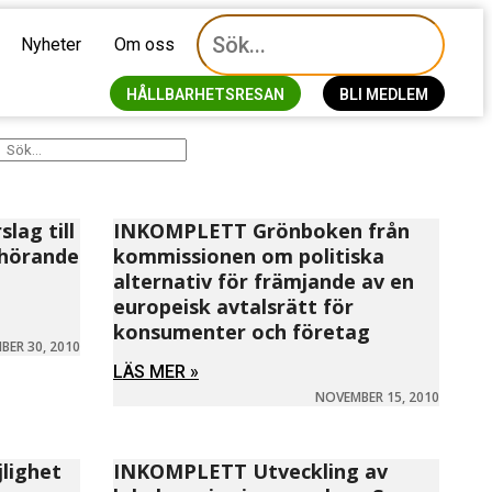
Nyheter
Om oss
HÅLLBARHETSRESAN
BLI MEDLEM
lag till
INKOMPLETT Grönboken från
lhörande
kommissionen om politiska
alternativ för främjande av en
europeisk avtalsrätt för
konsumenter och företag
ER 30, 2010
LÄS MER »
NOVEMBER 15, 2010
lighet
INKOMPLETT Utveckling av