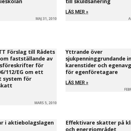
sieskolan
till skuldsanering
LÄS MER »
MAJ 31, 2010
A
 Förslag till Rådets
Yttrande över
 om fastställande av
sjukpenninggrundande i
sföreskrifter för
karenstider och egenavg
06/112/EG om ett
för egenföretagare
 system för
LÄS MER »
skatt
FEB
MARS 5, 2010
r i aktiebolagslagen
Effektivare skatter på k
och energiområdet