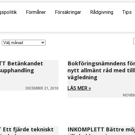
gspolitik
Förmåner
Försäkringar
Rådgivning
Tips
T Betänkandet
Bokföringsnämndens förs
supphandling
nytt allmänt råd med til
vägledning
LÄS MER »
DECEMBER 21, 2010
NOVEMB
Ett fjärde tekniskt
INKOMPLETT Bättre möj