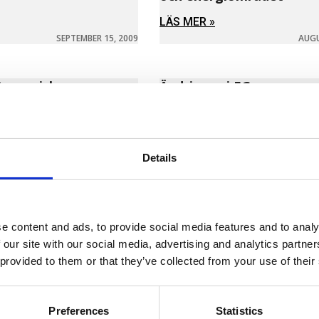
LÄS MER »
SEPTEMBER 15, 2009
AUGU
Europeiska
Ändringar i EG:s
ns förslag till
redovisningsdirektiv –
ktiv om ändring av
mikroföretag
06/112/EG
LÄS MER »
Details
M
APRIL 21, 2009
l EG-förordning om
Innovationer och företa
e content and ads, to provide social media features and to analy
ropabolag
Sveriges framtid
 our site with our social media, advertising and analytics partn
 provided to them or that they’ve collected from your use of their
LÄS MER »
MARS 12, 2009
M
Preferences
Statistics