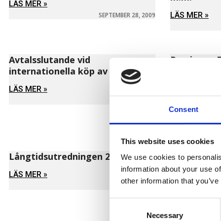
LÄS MER »
LÄS MER »
SEPTEMBER 28, 2009
Avtalsslutande vid
Remiss av 
internationella köp av varor
kommissione
rådets dire
LÄS MER »
direktiv 20
JUNI 12, 2009
Consent
LÄS MER »
This website uses cookies
Långtidsutredningen 2008
Förslag til
We use cookies to personalis
privata eu
information about your use of
LÄS MER »
other information that you’ve
LÄS MER »
MARS 12, 2009
Consent
Necessary
Selection