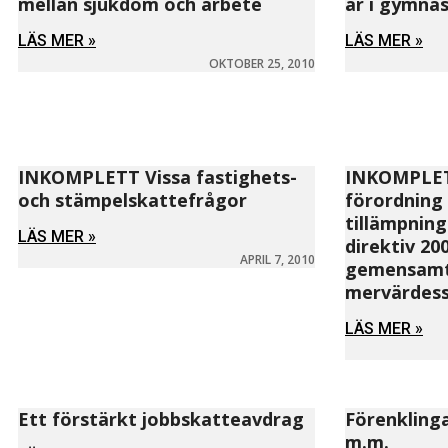
mellan sjukdom och arbete
år i gymna
LÄS MER »
LÄS MER »
OKTOBER 25, 2010
INKOMPLETT Vissa fastighets-
INKOMPLETT
och stämpelskattefrågor
förordning
tillämpning
LÄS MER »
direktiv 20
APRIL 7, 2010
gemensamt
mervärdes
LÄS MER »
Ett förstärkt jobbskatteavdrag
Förenklinga
m.m.