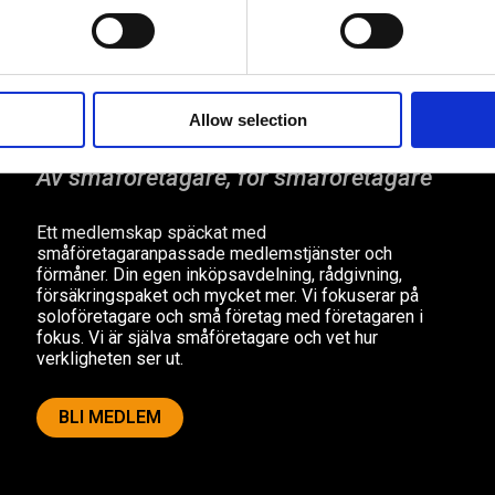
« Nyare
1
2
3
4
5
Äldre »
Allow selection
Av småföretagare, för småföretagare
Ett medlemskap späckat med
småföretagaranpassade medlemstjänster och
förmåner. Din egen inköpsavdelning, rådgivning,
försäkringspaket och mycket mer. Vi fokuserar på
soloföretagare och små företag med företagaren i
fokus. Vi är själva småföretagare och vet hur
verkligheten ser ut.
BLI MEDLEM