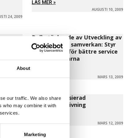
LÄS MER »
AUGUSTI 10, 2009
STI 24, 2009
Delbetänkande av Utveckling av
lokal service i samverkan: Styr
samverkan – för bättre service
för medborgarna
About
LÄS MER »
ARS 13, 2009
MARS 13, 2009
gande –
Statligt finansierad
se our traffic. We also share
företagsrådgivning
ers who may combine it with
 services.
LÄS MER »
ARS 12, 2009
MARS 12, 2009
Marketing