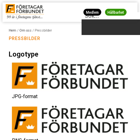
Medlem
Hållbarhet
Hem
/
Om oss
/
Pressbilder
PRESSBILDER
Logotype
JPG-format