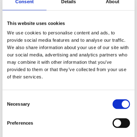
Consent
Details
About
du är fullt frisk vid ansökan.
Erbjudandet kräver betalt medlemsskap i
Företagarförbundet.
Bli medlem här
Kan endast utnyttjas vid ett tillfälle i samband med nytt
This website uses cookies
medlemsskap
We use cookies to personalise content and ads, to
Så behandlar vi dina personuppgifter.
provide social media features and to analyse our traffic.
We also share information about your use of our site with
Ansök med mobilt BankID
our social media, advertising and analytics partners who
may combine it with other information that you’ve
Vill du ha mer information om Företagarförbundets
provided to them or that they’ve collected from your use
trygghetslösningar för dina anställda?
Läs här
of their services.
Trygghetspaketet är en försäkringslösning i samarbete med
Max Mathiesen, SEB och Bliwa
Consent
Necessary
Selection
Preferences