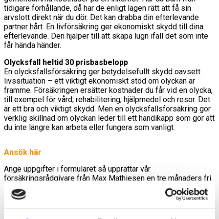
tidigare förhållande, då har de enligt lagen rätt att få sin
arvslott direkt när du dör. Det kan drabba din efterlevande
partner hårt. En livförsäkring ger ekonomiskt skydd till dina
efterlevande. Den hjälper till att skapa lugn ifall det som inte
får hända händer.
Olycksfall heltid 30 prisbasbelopp
En olycksfallsförsäkring ger betydelsefullt skydd oavsett
livssituation – ett viktigt ekonomiskt stöd om olyckan är
framme. Försäkringen ersätter kostnader du får vid en olycka,
till exempel för vård, rehabilitering, hjälpmedel och resor. Det
är ett bra och viktigt skydd. Men en olycksfallsförsäkring gör
verklig skillnad om olyckan leder till ett handikapp som gör att
du inte längre kan arbeta eller fungera som vanligt.
Ansök här
Ange uppgifter i formuläret så upprättar vår
försäkringsrådgivare från Max Mathiesen en tre månaders fri
sjukvårdsförsäkring samt liv & olycksfallsförsäkring speciellt
anpassad för småföretagare.
Ingen hälsodeklaration krävs, mer än intygande om att