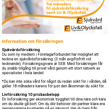
Information om försäkringen
Sjukvårdsförsäkring
Du som ny medlem i Företagarförbundet har möjlighet att
teckna en sjukvårdsförsäkring. (3 mån avgiftsfritt vid
tecknande). Försäkringsgivare är SEB. Med försäkringen får
du snabb tillgång till privat vård genom ett stort nätverk av
specialister i hela landet.
*Du kan inte söka vård för något du redan sökt för i vården, då
gäller 18 månaders karens för just den åkomman du sökt för.
Livförsäkring 10 prisbasbelopp
En livförsäkring ger ekonomisk trygghet till dina nära och kära
om du skulle gå bort. Om du dör behöver din partner klara era
gemensamma kostnader på en inkomst. Har du barn från