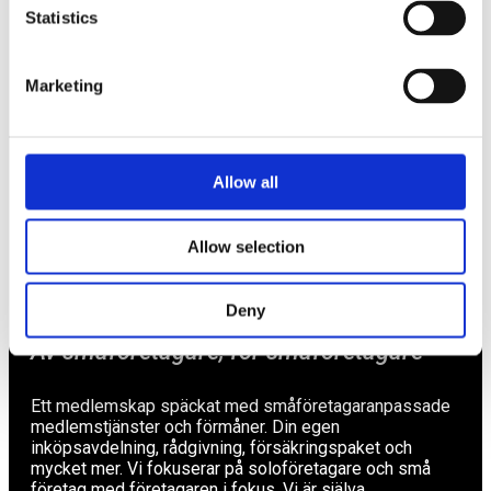
Statistics
Näringspolitik
Förmåner
Marketing
Försäkringar
Rådgivning
Allow all
Tips
Nyheter
Allow selection
Om oss
Deny
Av småföretagare, för småföretagare
Ett medlemskap späckat med småföretagaranpassade
medlemstjänster och förmåner. Din egen
inköpsavdelning, rådgivning, försäkringspaket och
mycket mer. Vi fokuserar på soloföretagare och små
företag med företagaren i fokus. Vi är själva