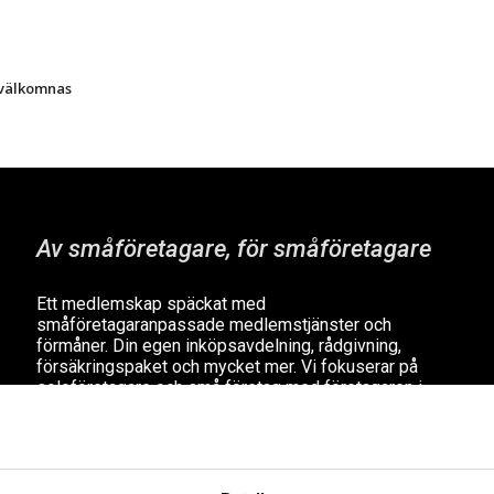
 välkomnas
Av småföretagare, för småföretagare
Ett medlemskap späckat med
småföretagaranpassade medlemstjänster och
förmåner. Din egen inköpsavdelning, rådgivning,
försäkringspaket och mycket mer. Vi fokuserar på
soloföretagare och små företag med företagaren i
fokus. Vi är själva småföretagare och vet hur
verkligheten ser ut.
BLI MEDLEM