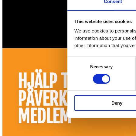
Consent
This website uses cookies
We use cookies to personalis
information about your use of
other information that you’ve
Consent
Necessary
Selection
HJÄLP TILL ATT
PÅVERKA! BLI
Deny
MEDLEM