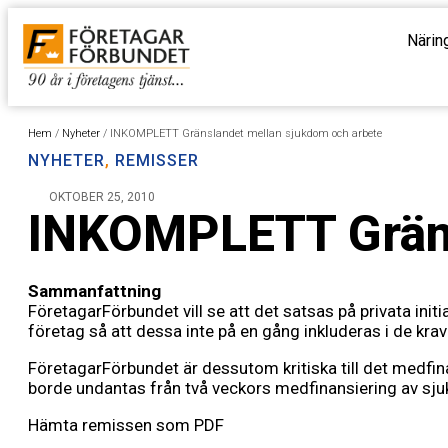
Närin
Hem
/
Nyheter
/
INKOMPLETT Gränslandet mellan sjukdom och arbete
NYHETER
,
REMISSER
OKTOBER 25, 2010
INKOMPLETT Gräns
Sammanfattning
FöretagarFörbundet vill se att det satsas på privata initia
företag så att dessa inte på en gång inkluderas i de krav 
FöretagarFörbundet är dessutom kritiska till det medfin
borde undantas från två veckors medfinansiering av sju
Hämta remissen som PDF