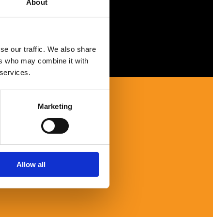
About
se our traffic. We also share
ers who may combine it with
 services.
Marketing
Allow all