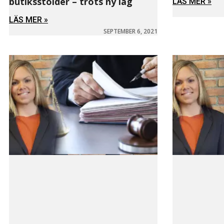
butiksstölder – trots ny lag
LÄS MER »
LÄS MER »
SEPTEMBER 6, 2021