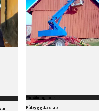
Försäkringsartiklar
Påbyggda släp
kar