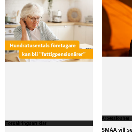
Arbetslöshet
Försäkringsartiklar
SMÅA vill s