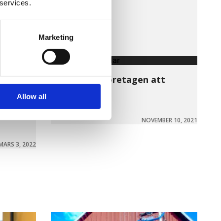
 services.
Marketing
Försäkringsartiklar
Polisen ber företagen att
anmäla mer
Allow all
öka i
LÄS MER »
aina
NOVEMBER 10, 2021
MARS 3, 2022