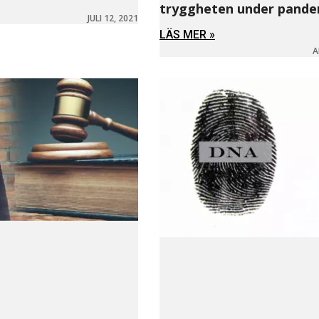
tryggheten under pande
JULI 12, 2021
LÄS MER »
A