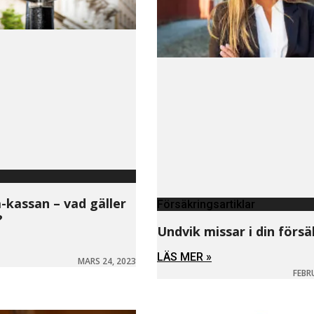
-kassan – vad gäller
Försäkringsartiklar
?
Undvik missar i din försä
LÄS MER »
MARS 24, 2023
FEBR