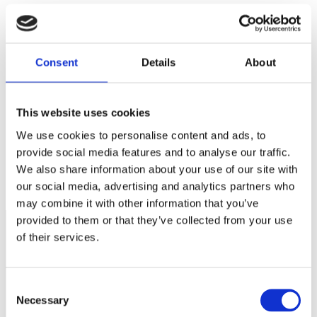
E-postadress
*
Webbplats
Consent
Details
About
Spara mitt namn, min e-postadress och webbplats i denna
webbläsare till nästa gång jag skriver en kommentar.
This website uses cookies
We use cookies to personalise content and ads, to
provide social media features and to analyse our traffic.
Allt tystnade!
We also share information about your use of our site with
Höjd skatt på bilar redan den 1 april
our social media, advertising and analytics partners who
may combine it with other information that you’ve
provided to them or that they’ve collected from your use
of their services.
Näringspolitik
Förmåner
Consent
Necessary
Selection
Försäkringar