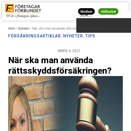
Medlem
Hållbarhet
Hem
/
Nyheter
/
När ska man använda rättsskyddsförsäkringen?
FÖRSÄKRINGSARTIKLAR
,
NYHETER
,
TIPS
MARS 4, 2021
När ska man använda
rättsskyddsförsäkringen?