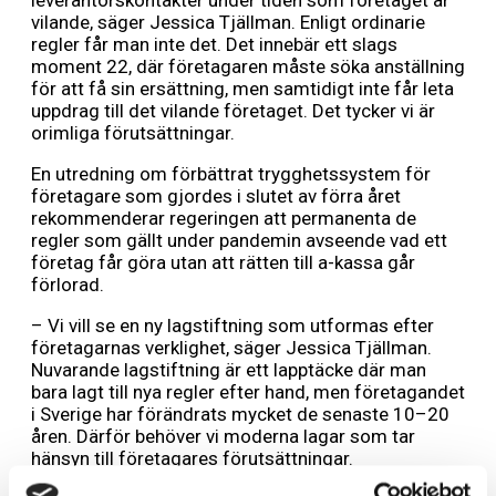
leverantörskontakter under tiden som företaget är
vilande, säger Jessica Tjällman. Enligt ordinarie
regler får man inte det. Det innebär ett slags
moment 22, där företagaren måste söka anställning
för att få sin ersättning, men samtidigt inte får leta
uppdrag till det vilande företaget. Det tycker vi är
orimliga förutsättningar.
En utredning om förbättrat trygghetssystem för
företagare som gjordes i slutet av förra året
rekommenderar regeringen att permanenta de
regler som gällt under pandemin avseende vad ett
företag får göra utan att rätten till a-kassa går
förlorad.
– Vi vill se en ny lagstiftning som utformas efter
företagarnas verklighet, säger Jessica Tjällman.
Nuvarande lagstiftning är ett lapptäcke där man
bara lagt till nya regler efter hand, men företagandet
i Sverige har förändrats mycket de senaste 10–20
åren. Därför behöver vi moderna lagar som tar
hänsyn till företagares förutsättningar.