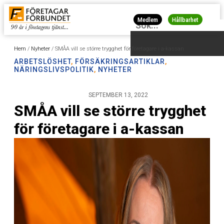
Medlem
Hållbarhet
Hem
/
Nyheter
/
SMÅA vill se större trygghet för företagare i a-kassan
ARBETSLÖSHET
,
FÖRSÄKRINGSARTIKLAR
,
NÄRINGSLIVSPOLITIK
,
NYHETER
SEPTEMBER 13, 2022
SMÅA vill se större trygghet
för företagare i a-kassan