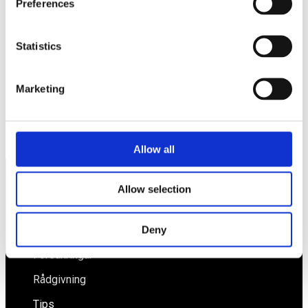
Preferences
Spara mitt namn, min e-postadress och webbplats i denna
webbläsare till nästa gång jag skriver en kommentar.
Statistics
Marketing
Regeringen utreder förenkling av 3:12
Vi vill stärka småföretagares trygghet
Allow all
Allow selection
Näringspolitik
Förmåner
Deny
Försäkringar
Rådgivning
Tips