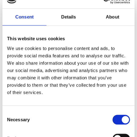
Text Stefan Hedner
Consent
Details
About
Lämna ett svar
This website uses cookies
Din e-postadress kommer inte publiceras.
Obligatoriska fält är
We use cookies to personalise content and ads, to
märkta
*
provide social media features and to analyse our traffic.
Kommentar
*
We also share information about your use of our site with
our social media, advertising and analytics partners who
may combine it with other information that you’ve
provided to them or that they’ve collected from your use
of their services.
Namn
*
Consent
Necessary
Selection
E-postadress
*
Webbplats