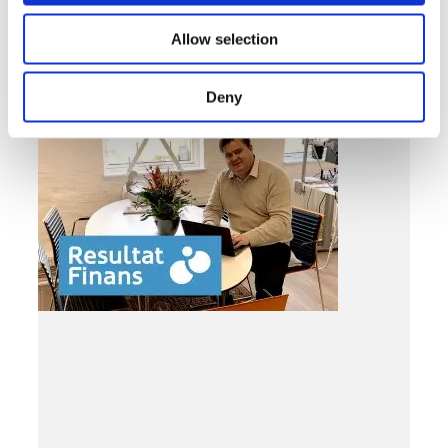
Arbetslösheten fortsätter att sjunka
Allow selection
LÄS MER »
MARS 12, 2019
Deny