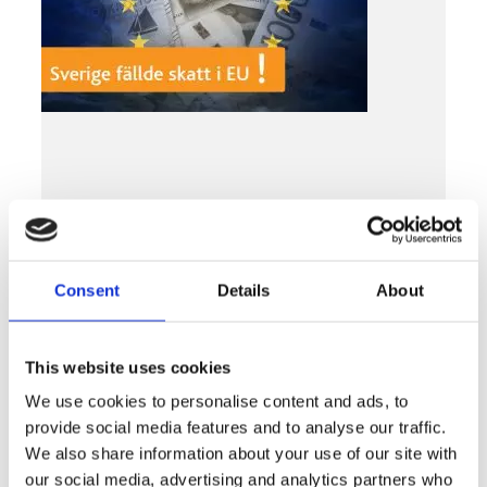
Consent
Details
About
Lagar & regler
This website uses cookies
Sverige var med och stoppade
digitalskatten i EU
We use cookies to personalise content and ads, to
provide social media features and to analyse our traffic.
LÄS MER »
We also share information about your use of our site with
MARS 13, 2019
our social media, advertising and analytics partners who