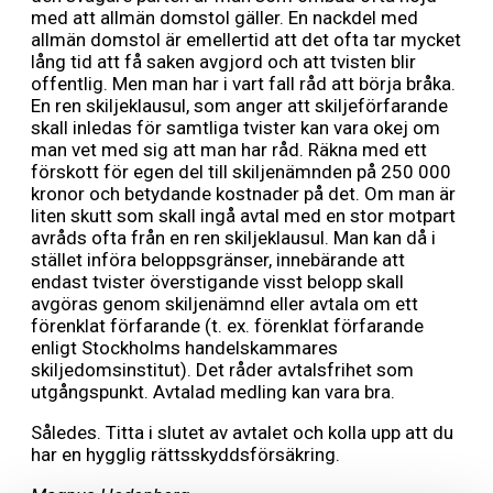
med att allmän domstol gäller. En nackdel med
allmän domstol är emellertid att det ofta tar mycket
lång tid att få saken avgjord och att tvisten blir
offentlig. Men man har i vart fall råd att börja bråka.
En ren skiljeklausul, som anger att skiljeförfarande
skall inledas för samtliga tvister kan vara okej om
man vet med sig att man har råd. Räkna med ett
förskott för egen del till skiljenämnden på 250 000
kronor och betydande kostnader på det. Om man är
liten skutt som skall ingå avtal med en stor motpart
avråds ofta från en ren skiljeklausul. Man kan då i
stället införa beloppsgränser, innebärande att
endast tvister överstigande visst belopp skall
avgöras genom skiljenämnd eller avtala om ett
förenklat förfarande (t. ex. förenklat förfarande
enligt Stockholms handelskammares
skiljedomsinstitut). Det råder avtalsfrihet som
utgångspunkt. Avtalad medling kan vara bra.
Således. Titta i slutet av avtalet och kolla upp att du
har en hygglig rättsskyddsförsäkring.