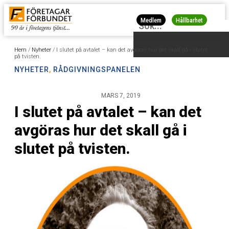
Medlem
Hållbarhet
Hem
/
Nyheter
/
I slutet på avtalet – kan det avgöras hur det skall gå i slutet
på tvisten.
NYHETER
,
RÅDGIVNINGSPANELEN
MARS 7, 2019
I slutet på avtalet – kan det
avgöras hur det skall gå i
slutet på tvisten.