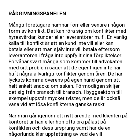
RÅDGIVNINGSPANELEN
Många företagare hamnar förr eller senare i någon
form av konflikt. Det kan röra sig om konflikter med
hyresvärdar, kunder eller leverantörer m. fl. En vanlig
källa till konflikt är att en kund inte vill eller kan
betala eller att man själv inte vill betala eftersom
leverantören i fråga inte uppfyllt sina förpliktelser.
Förvånansvärt många som kommer till advokaten
med sitt problem säger att de egentligen inte har
haft några allvarliga konflikter genom åren. De har
lyckats komma överens på egen hand genom att
helt enkelt snacka om saken. Förmodligen skiljer
det sig från bransch till bransch. I byggsektorn till
exempel uppstår mycket tvister, men de är också
vana vid att lösa konflikterna ganska raskt.
När man går igenom ett nytt ärende med klienten på
kontoret är han eller hon ofta bra påläst på
konflikten och dess ursprung samt har de en
någorlunda klar uppfattning av vad de vill