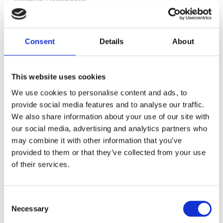
Magnus Hedenberg
RÅDGIVNINGSPANELEN
Företagarförbundet
Consent
Details
About
This website uses cookies
Lämna ett svar
We use cookies to personalise content and ads, to
Din e-postadress kommer inte publiceras.
Obligatoriska fält är
provide social media features and to analyse our traffic.
märkta
*
We also share information about your use of our site with
Kommentar
*
our social media, advertising and analytics partners who
may combine it with other information that you’ve
provided to them or that they’ve collected from your use
of their services.
Consent
Namn
*
Necessary
Selection