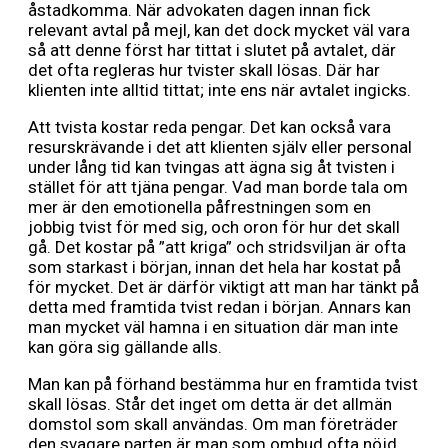
åstadkomma. När advokaten dagen innan fick
relevant avtal på mejl, kan det dock mycket väl vara
så att denne först har tittat i slutet på avtalet, där
det ofta regleras hur tvister skall lösas. Där har
klienten inte alltid tittat; inte ens när avtalet ingicks.
Att tvista kostar reda pengar. Det kan också vara
resurskrävande i det att klienten själv eller personal
under lång tid kan tvingas att ägna sig åt tvisten i
stället för att tjäna pengar. Vad man borde tala om
mer är den emotionella påfrestningen som en
jobbig tvist för med sig, och oron för hur det skall
gå. Det kostar på ”att kriga” och stridsviljan är ofta
som starkast i början, innan det hela har kostat på
för mycket. Det är därför viktigt att man har tänkt på
detta med framtida tvist redan i början. Annars kan
man mycket väl hamna i en situation där man inte
kan göra sig gällande alls.
Man kan på förhand bestämma hur en framtida tvist
skall lösas. Står det inget om detta är det allmän
domstol som skall användas. Om man företräder
den svagare parten är man som ombud ofta nöjd