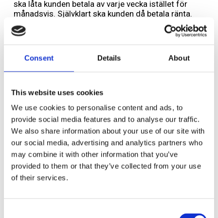
ska låta kunden betala av varje vecka istället för
månadsvis. Självklart ska kunden då betala ränta.
– Det är du som ligger ute med pengar och agerar
bank och tar en affärsrisk. Givetvis har du rätt
till ränta. Men det är viktigt att vi
Consent
Details
About
jobbar lösningsorienterat. Risken är ju annars att
kunden struntar i din faktura och beställer från en ny
leverantör och vems fakturor kommer de att
prioritera då?
This website uses cookies
We use cookies to personalise content and ads, to
provide social media features and to analyse our traffic.
Tre bra tips för att få betalt i tid
We also share information about your use of our site with
our social media, advertising and analytics partners who
• Fakturera till rätt företag eller person,
may combine it with other information that you’ve
ha organisationsnummer eller personnummer
provided to them or that they’ve collected from your use
på fakturan. Få med projektnummer, referens
etc.
of their services.
• Skicka alltid faktura på papper om inte
kunden uttryckligen ber om PDF och då endast
Consent
om de har ett flöde där du vet att fakturan går