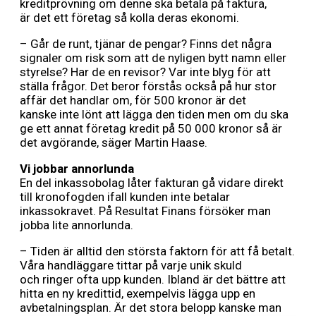
kreditprövning om denne ska betala på faktura,
är det ett företag så kolla deras ekonomi.
– Går de runt, tjänar de pengar? Finns det några
signaler om risk som att de nyligen bytt namn eller
styrelse? Har de en revisor? Var inte blyg för att
ställa frågor. Det beror förstås också på hur stor
affär det handlar om, för 500 kronor är det
kanske inte lönt att lägga den tiden men om du ska
ge ett annat företag kredit på 50 000 kronor så är
det avgörande, säger Martin Haase.
Vi jobbar annorlunda
En del inkassobolag låter fakturan gå vidare direkt
till kronofogden ifall kunden inte betalar
inkassokravet. På Resultat Finans försöker man
jobba lite annorlunda.
– Tiden är alltid den största faktorn för att få betalt.
Våra handläggare tittar på varje unik skuld
och ringer ofta upp kunden. Ibland är det bättre att
hitta en ny kredittid, exempelvis lägga upp en
avbetalningsplan. Är det stora belopp kanske man