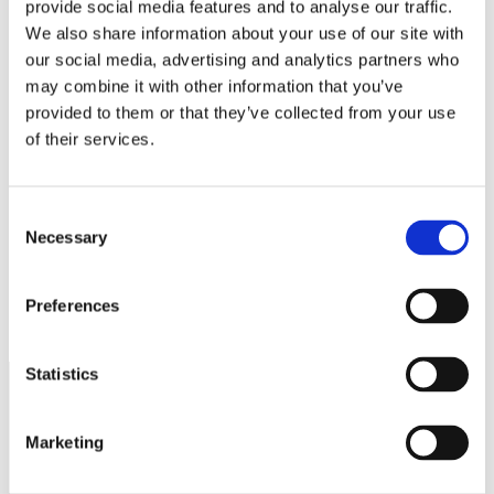
provide social media features and to analyse our traffic.
Namn
*
We also share information about your use of our site with
E-postadress
*
our social media, advertising and analytics partners who
may combine it with other information that you’ve
Webbplats
provided to them or that they’ve collected from your use
Spara mitt namn, min e-postadress och webbplats i denna
of their services.
webbläsare till nästa gång jag skriver en kommentar.
Consent
Necessary
Selection
Enmansföretagarna
Preferences
Yttrande över ”Skatteförfarandet”
Statistics
Näringspolitik
Marketing
Förmåner