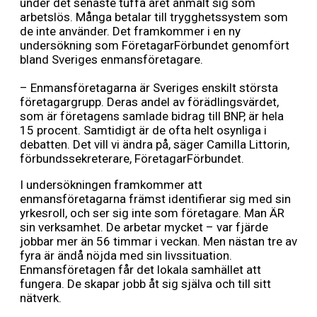
under det senaste tuffa året anmält sig som
arbetslös. Många betalar till trygghetssystem som
de inte använder. Det framkommer i en ny
undersökning som FöretagarFörbundet genomfört
bland Sveriges enmansföretagare.
– Enmansföretagarna är Sveriges enskilt största
företagargrupp. Deras andel av förädlingsvärdet,
som är företagens samlade bidrag till BNP, är hela
15 procent. Samtidigt är de ofta helt osynliga i
debatten. Det vill vi ändra på, säger Camilla Littorin,
förbundssekreterare, FöretagarFörbundet.
I undersökningen framkommer att
enmansföretagarna främst identifierar sig med sin
yrkesroll, och ser sig inte som företagare. Man ÄR
sin verksamhet. De arbetar mycket – var fjärde
jobbar mer än 56 timmar i veckan. Men nästan tre av
fyra är ändå nöjda med sin livssituation.
Enmansföretagen får det lokala samhället att
fungera. De skapar jobb åt sig själva och till sitt
nätverk.