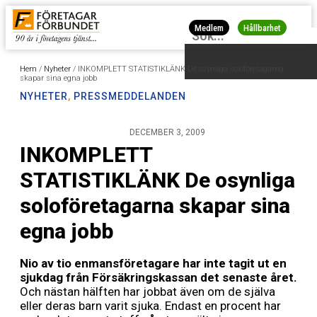
Medlem
Hållbarhet
Hem
/
Nyheter
/
INKOMPLETT STATISTIKLÄNK De osynliga soloföretagarna
skapar sina egna jobb
NYHETER
,
PRESSMEDDELANDEN
DECEMBER 3, 2009
INKOMPLETT
STATISTIKLÄNK De osynliga
soloföretagarna skapar sina
egna jobb
Nio av tio enmansföretagare har inte tagit ut en
sjukdag från Försäkringskassan det senaste året.
Och nästan hälften har jobbat även om de själva
eller deras barn varit sjuka. Endast en procent har