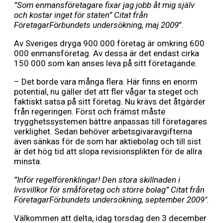
”Som enmansföretagare fixar jag jobb åt mig själv
och kostar inget för staten” Citat från
FöretagarFörbundets undersökning, maj 2009
”.
Av Sveriges dryga 900 000 företag är omkring 600
000 enmansföretag. Av dessa är det endast cirka
150 000 som kan anses leva på sitt företagande.
– Det borde vara många flera. Här finns en enorm
potential, nu gäller det att fler vågar ta steget och
faktiskt satsa på sitt företag. Nu krävs det åtgärder
från regeringen. Först och främst måste
trygghetssystemen bättre anpassas till företagares
verklighet. Sedan behöver arbetsgivaravgifterna
även sänkas för de som har aktiebolag och till sist
är det hög tid att slopa revisionsplikten för de allra
minsta.
”Inför regelförenklingar! Den stora skillnaden i
livsvillkor för småföretag och större bolag” Citat från
FöretagarFörbundets undersökning, september 2009″.
Välkommen att delta, idag torsdag den 3 december