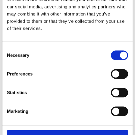
Av småföretagare, för småföretagare
our social media, advertising and analytics partners who
may combine it with other information that you’ve
Ett medlemskap späckat med småföretagaranpassade
provided to them or that they’ve collected from your use
medlemstjänster och förmåner. Din egen
inköpsavdelning, rådgivning, försäkringspaket och
of their services.
mycket mer. Vi fokuserar på soloföretagare och små
företag med företagaren i fokus. Vi är själva
småföretagare och vet hur verkligheten ser ut.
Consent
Necessary
Selection
BLI MEDLEM
Preferences
Företagarförbundet
Statistics
Medlemskansli
Box 1132
Vaktgatan 17bv
Marketing
262 22 Ängelholm
020-760 761 (ank. 2)
info@ff.se