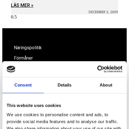
LÄS MER »
DECEMBER 3, 2009
Näringspolitik
Förmåner
Försäkringar
Rådgivning
Consent
Details
About
Tips
Nyheter
This website uses cookies
Om oss
We use cookies to personalise content and ads, to
provide social media features and to analyse our traffic.
We also share information about your use of our site with