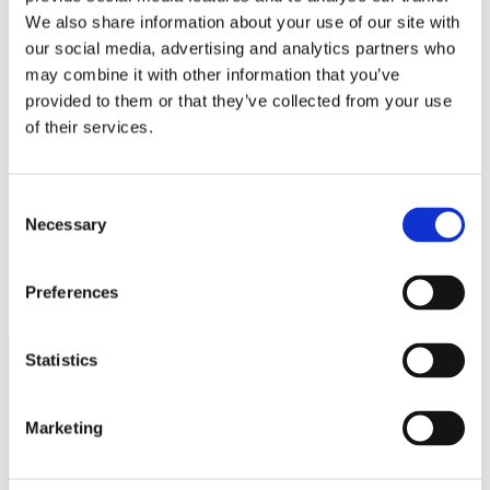
We also share information about your use of our site with
E-postadress
*
our social media, advertising and analytics partners who
Webbplats
may combine it with other information that you’ve
provided to them or that they’ve collected from your use
Spara mitt namn, min e-postadress och webbplats i denna
of their services.
webbläsare till nästa gång jag skriver en kommentar.
Consent
Necessary
Selection
Trender under 2024 att hålla koll på
Fler och fler arbetslösa…
Preferences
Statistics
Näringspolitik
Marketing
Förmåner
Försäkringar