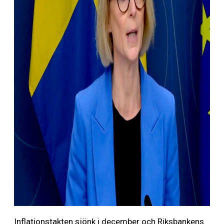
Inflationstakten sjönk i december och Riksbankens