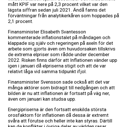
mått KPIF var nere på 2,3 procent vilket var den
lägsta siffran sedan juli 2021. Ändå fanns det
förväntningar från analytikerkåren som hoppades på
2,1 procent.
Finansminister Elisabeth Svantesson
kommenterade inflationstalet på måndagen och
klappade sig själv och regeringen på axeln för det
arbete som gjorts även om huvudorsaken tillskrivs
de extrema elpriser som rådde under december
2022. Risken finns därför att Inflationen vänder upp
igen i januari då elpriserna stigit och att de var
relativt låga vid samma tidpunkt ifjol.
Finansminister Svensson sade också att det var
många aktörer som bidragit till nedgången och att
bilden är nu att inflationen är fortsatt på väg ner,
även om januari kan studsa upp.
Energipriserna är den fortsatt enskilda största
orosfaktorn för inflationen då dessa är extremt
svåra att förutse och heller inte kan styras. Därtill
kan de konflikter i övriga delar av världen rasar