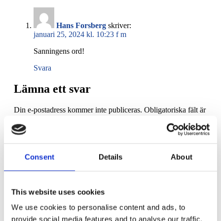
Hans Forsberg
skriver:
januari 25, 2024 kl. 10:23 f m
Sanningens ord!
Svara
Lämna ett svar
Din e-postadress kommer inte publiceras.
Obligatoriska fält är
märkta
*
Kommentar
*
Consent
Details
About
This website uses cookies
We use cookies to personalise content and ads, to
Namn
*
provide social media features and to analyse our traffic.