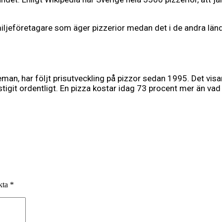
miljeföretagare som äger pizzerior medan det i de andra länd
an, har följt prisutveckling på pizzor sedan 1995. Det visar 
igit ordentligt. En pizza kostar idag 73 procent mer än va
rkta
*