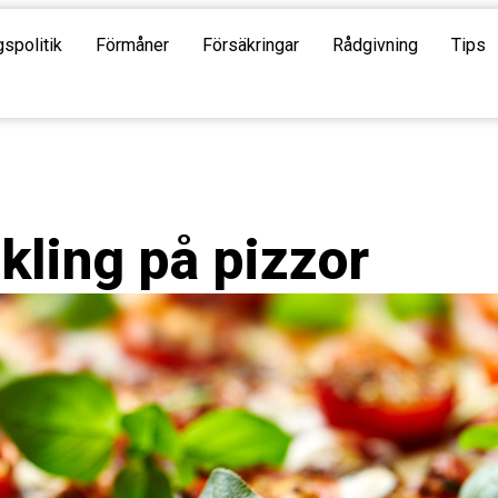
gspolitik
Förmåner
Försäkringar
Rådgivning
Tips
kling på pizzor