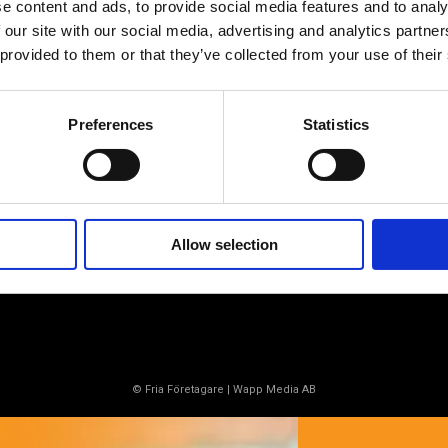
e content and ads, to provide social media features and to analy
 our site with our social media, advertising and analytics partn
Av småföretagare, för småföretagare
 provided to them or that they’ve collected from your use of their
Ett medlemskap späckat med
småföretagaranpassade medlemstjänster och
förmåner. Din egen inköpsavdelning, rådgivning,
Preferences
Statistics
försäkringspaket och mycket mer. Vi fokuserar på
soloföretagare och små företag med företagaren i
fokus. Vi är själva småföretagare och vet hur
verkligheten ser ut.
Allow selection
BLI MEDLEM
© Fria Företagare
|
Wapp Media AB