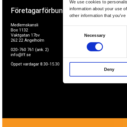
We use cookies to personalis
information about your use of
Företagarförbundet
other information that you’ve
Medlemskansli
Consent
Box 1132
Vaktgatan 17bv
Necessary
Selection
262 22 Ängelholm
020-760 761 (ank. 2)
info@ff.se
Öppet vardagar 8.30-15.30
Deny