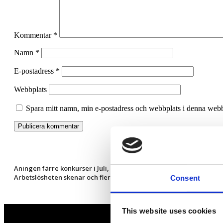
Kommentar
*
Namn
*
E-postadress
*
Webbplats
Spara mitt namn, min e-postadress och webbplats i denna webbl
Aningen färre konkurser i Juli, men restaurang och hotell har det t
Arbetslösheten skenar och fler startar eget företag
Consent
This website uses cookies