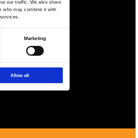
se our traffic. We also share
ers who may combine it with
Näringspolitik
 services.
Förmåner
Försäkringar
Marketing
Rådgivning
Tips
Nyheter
Allow all
Om oss