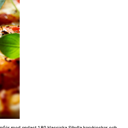
jämför med endast 180 klassiska Sibylla korvkiosker och