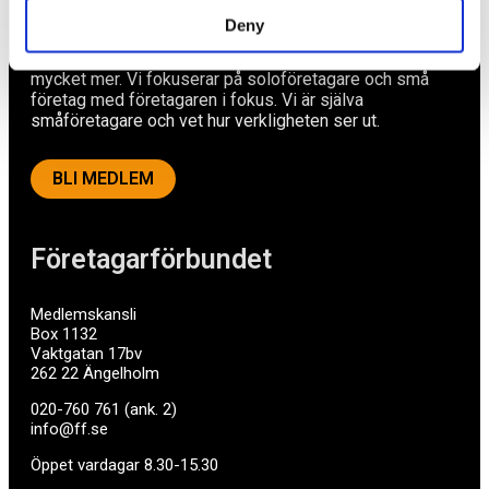
Ett medlemskap späckat med småföretagaranpassade
Deny
medlemstjänster och förmåner. Din egen
inköpsavdelning, rådgivning, försäkringspaket och
mycket mer. Vi fokuserar på soloföretagare och små
företag med företagaren i fokus. Vi är själva
småföretagare och vet hur verkligheten ser ut.
BLI MEDLEM
Företagarförbundet
Medlemskansli
Box 1132
Vaktgatan 17bv
262 22 Ängelholm
020-760 761 (ank. 2)
info@ff.se
Öppet vardagar 8.30-15.30