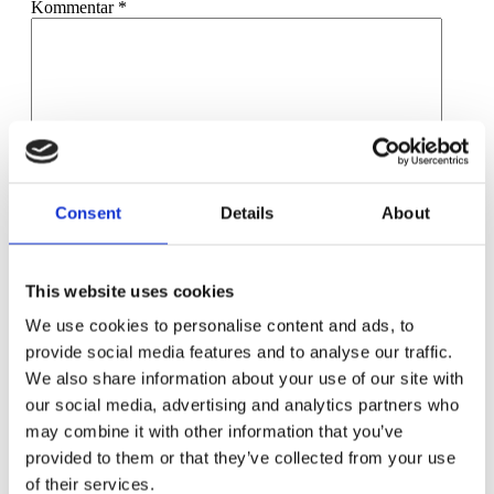
Kommentar
*
Namn
*
Consent
Details
About
E-postadress
*
Webbplats
This website uses cookies
Spara mitt namn, min e-postadress och webbplats i denna
We use cookies to personalise content and ads, to
webbläsare till nästa gång jag skriver en kommentar.
provide social media features and to analyse our traffic.
We also share information about your use of our site with
our social media, advertising and analytics partners who
may combine it with other information that you’ve
provided to them or that they’ve collected from your use
Får man ge Ukrainska flyktingar jobb?
Sänk skatten på energi istället för att dela ut tusenlappar
of their services.