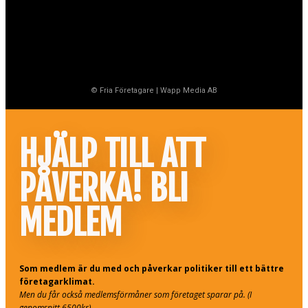
© Fria Företagare
|
Wapp Media AB
HJÄLP TILL ATT
PÅVERKA! BLI
MEDLEM
Som medlem är du med och påverkar politiker till ett bättre
företagarklimat.
Men du får också medlemsförmåner som företaget sparar på. (I
genomsnitt 6500kr)