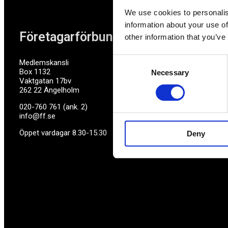
We use cookies to personalis
information about your use of
Företagarförbundet
other information that you’ve
Consent
Medlemskansli
Box 1132
Necessary
Selection
Vaktgatan 17bv
262 22 Ängelholm
020-760 761 (ank. 2)
info@ff.se
Öppet vardagar 8.30-15.30
Deny