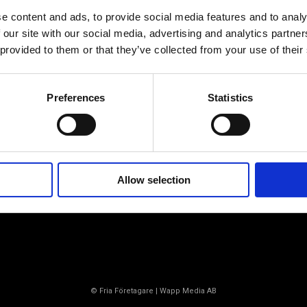
e content and ads, to provide social media features and to analy
 our site with our social media, advertising and analytics partn
Av småföretagare, för småföretagare
 provided to them or that they’ve collected from your use of their
Ett medlemskap späckat med
småföretagaranpassade medlemstjänster och
Preferences
Statistics
förmåner. Din egen inköpsavdelning, rådgivning,
försäkringspaket och mycket mer. Vi fokuserar på
soloföretagare och små företag med företagaren i
fokus. Vi är själva småföretagare och vet hur
verkligheten ser ut.
Allow selection
BLI MEDLEM
© Fria Företagare
|
Wapp Media AB