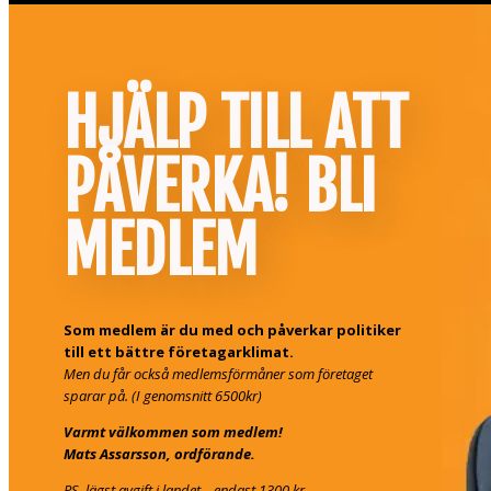
HJÄLP TILL ATT
PÅVERKA! BLI
MEDLEM
Som medlem är du med och påverkar politiker
till ett bättre företagarklimat.
Men du får också medlemsförmåner som företaget
sparar på. (I genomsnitt 6500kr)
Varmt välkommen som medlem!
Mats Assarsson, ordförande.
PS. lägst avgift i landet – endast 1300 kr