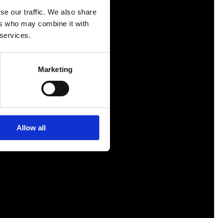
se our traffic. We also share
ers who may combine it with
 services.
Näringspolitik
Förmåner
Marketing
Försäkringar
Rådgivning
Tips
Nyheter
Allow all
Om oss