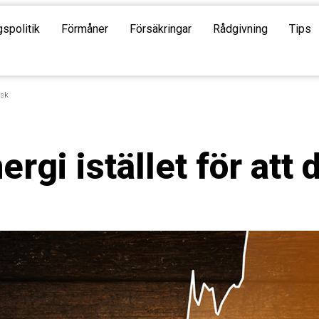
gspolitik
Förmåner
Försäkringar
Rådgivning
Tips
äsk
rgi istället för att 