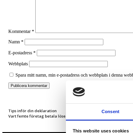
Kommentar
*
Namn
*
E-postadress
*
Webbplats
Spara mitt namn, min e-postadress och webbplats i denna webbl
Tips inför din deklaration
Consent
Vart femte företag betala lösensumma vid ett cyberangrepp
This website uses cookies