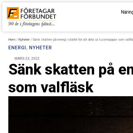
Närin
Hem
/
Nyheter
/
Sänk skatten på energi istället för att dela ut tusenlappar som valfl
ENERGI
,
NYHETER
MARS 23, 2022
Sänk skatten på ene
som valfläsk