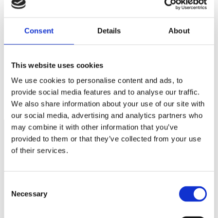
Webbplats
Spara mitt namn, min e-postadress och webbplats i denna
webbläsare till nästa gång jag skriver en kommentar.
Consent
Details
About
This website uses cookies
We use cookies to personalise content and ads, to
Stressforskarens fem tips för återhämtning
provide social media features and to analyse our traffic.
Elpriset om några år – 200 kr för en dusch?
We also share information about your use of our site with
our social media, advertising and analytics partners who
may combine it with other information that you’ve
provided to them or that they’ve collected from your use
of their services.
Näringspolitik
Förmåner
Consent
Försäkringar
Necessary
Selection
Rådgivning