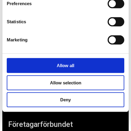
Tips
Preferences
Nyheter
Statistics
Om oss
Marketing
Av småföretagare, för småföretagare
Ett medlemskap späckat med småföretagaranpassade
medlemstjänster och förmåner. Din egen
Allow all
inköpsavdelning, rådgivning, försäkringspaket och
mycket mer. Vi fokuserar på soloföretagare och små
företag med företagaren i fokus. Vi är själva
Allow selection
småföretagare och vet hur verkligheten ser ut.
Deny
BLI MEDLEM
Företagarförbundet