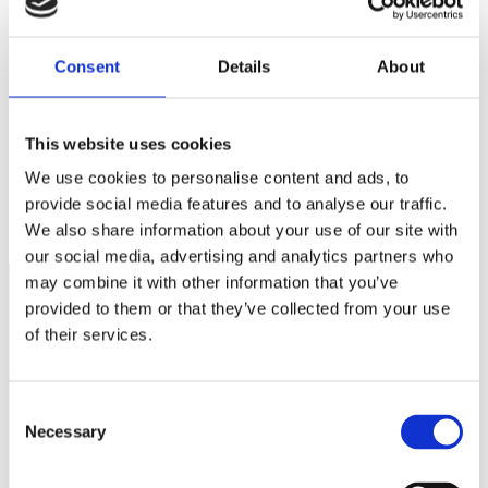
Spara mitt namn, min e-postadress och webbplats i denna
webbläsare till nästa gång jag skriver en kommentar.
Consent
Details
About
This website uses cookies
Arbetsgivaravgiften – de sju hemliga skatterna
We use cookies to personalise content and ads, to
Familjevecka – en dyr reform för småföretagarna och
provide social media features and to analyse our traffic.
samhället
We also share information about your use of our site with
our social media, advertising and analytics partners who
may combine it with other information that you’ve
provided to them or that they’ve collected from your use
of their services.
Näringspolitik
Förmåner
Consent
Försäkringar
Necessary
Selection
Rådgivning