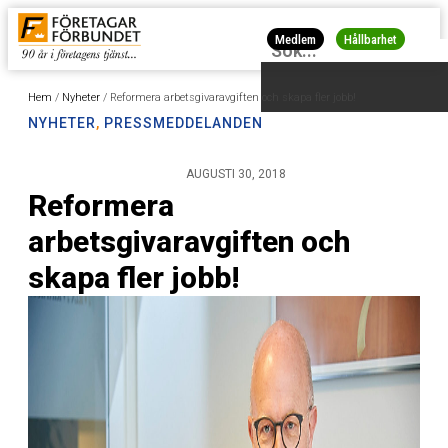
Medlem
Hållbarhet
Hem
/
Nyheter
/
Reformera arbetsgivaravgiften och skapa fler jobb!
NYHETER
,
PRESSMEDDELANDEN
AUGUSTI 30, 2018
Reformera
arbetsgivaravgiften och
skapa fler jobb!