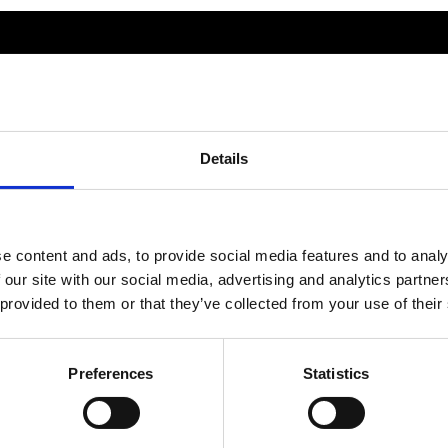
Av småföretagare, för småföretagare
Ett medlemskap späckat med
småföretagaranpassade medlemstjänster och
Details
förmåner. Din egen inköpsavdelning, rådgivning,
försäkringspaket och mycket mer. Vi fokuserar på
soloföretagare och små företag med företagaren i
fokus. Vi är själva småföretagare och vet hur
verkligheten ser ut.
e content and ads, to provide social media features and to analy
 our site with our social media, advertising and analytics partn
BLI MEDLEM
 provided to them or that they’ve collected from your use of their
Preferences
Statistics
© Fria Företagare
|
Wapp Media AB