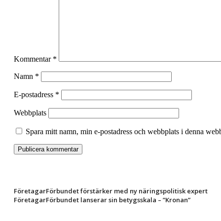
Kommentar
*
Namn
*
E-postadress
*
Webbplats
Spara mitt namn, min e-postadress och webbplats i denna webbl
FöretagarFörbundet förstärker med ny näringspolitisk expert
FöretagarFörbundet lanserar sin betygsskala – ”Kronan”