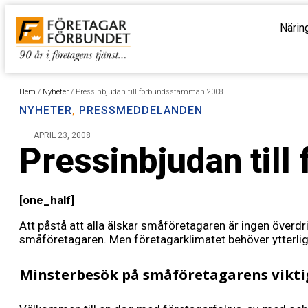
Närin
Hem
/
Nyheter
/
Pressinbjudan till förbundsstämman 2008
NYHETER
,
PRESSMEDDELANDEN
APRIL 23, 2008
Pressinbjudan til
[one_half]
Att påstå att alla älskar småföretagaren är ingen överdri
småföretagaren. Men företagarklimatet behöver ytterligar
Minsterbesök på småföretagarens vikti