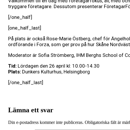
Välkommen till en dag med företagarfokus, av, med och 
tryggare företagare. Dessutom presenterar FöretagarF
[/one_half]
[one_half_last]
På plats är också Rose-Marie Östberg, chef för Ängelhol
ordförande i Forza, som ger prov på hur Skåne Nordväst 
Moderator är Sofia Strömberg, IHM Berghs School of 
Tid:
Lördagen den 26 april kl: 10.00-14.30
Plats:
Dunkers Kulturhus, Helsingborg
[/one_half_last]
Lämna ett svar
Din e-postadress kommer inte publiceras.
Obligatoriska fält är mä