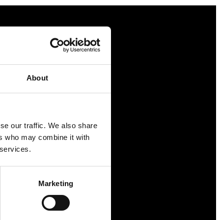
Näringspolitik
Förmåner
About
Försäkringar
Rådgivning
Tips
se our traffic. We also share
Nyheter
ers who may combine it with
 services.
Om oss
Marketing