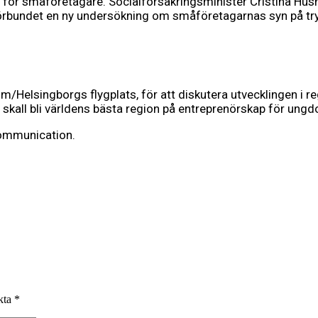
för småföretagare. Socialförsäkringsminister Cristina Husm
örbundet en ny undersökning om småföretagarnas syn på t
m/Helsingborgs flygplats, för att diskutera utvecklingen i
skall bli världens bästa region på entreprenörskap för ungd
Communication.
rkta
*