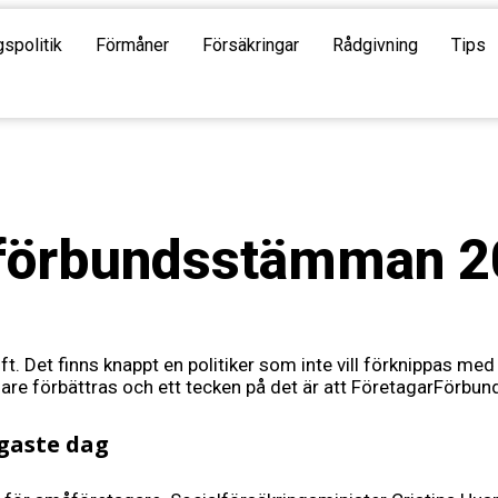
gspolitik
Förmåner
Försäkringar
Rådgivning
Tips
l förbundsstämman 
ft. Det finns knappt en politiker som inte vill förknippas me
e förbättras och ett tecken på det är att FöretagarFörbunde
gaste dag