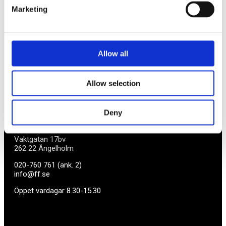
inköpsavdelning, rådgivning, försäkringspaket och
Marketing
mycket mer. Vi fokuserar på soloföretagare och små
företag med företagaren i fokus. Vi är själva
småföretagare och vet hur verkligheten ser ut.
Allow all
BLI MEDLEM
Allow selection
Företagarförbundet
Deny
Medlemskansli
Box 1132
Vaktgatan 17bv
262 22 Ängelholm
020-760 761 (ank. 2)
info@ff.se
Öppet vardagar 8.30-15.30