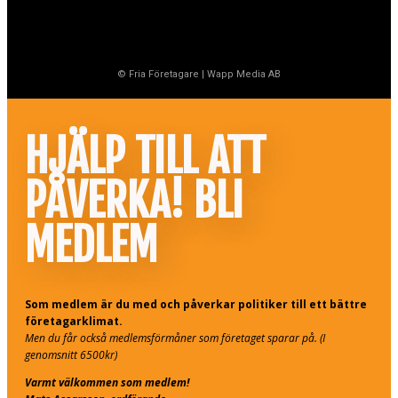
© Fria Företagare
|
Wapp Media AB
HJÄLP TILL ATT
PÅVERKA! BLI
MEDLEM
Som medlem är du med och påverkar politiker till ett bättre
företagarklimat.
Men du får också medlemsförmåner som företaget sparar på. (I
genomsnitt 6500kr)
Varmt välkommen som medlem!