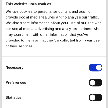
This website uses cookies
We use cookies to personalise content and ads, to
provide social media features and to analyse our traffic.
Näringspolitik
We also share information about your use of our site with
Förmåner
our social media, advertising and analytics partners who
may combine it with other information that you’ve
Försäkringar
provided to them or that they’ve collected from your use
Rådgivning
of their services.
Tips
Nyheter
Consent
Necessary
Selection
Om oss
Preferences
Av småföretagare, för småföretagare
Statistics
Ett medlemskap späckat med småföretagaranpassade
medlemstjänster och förmåner. Din egen