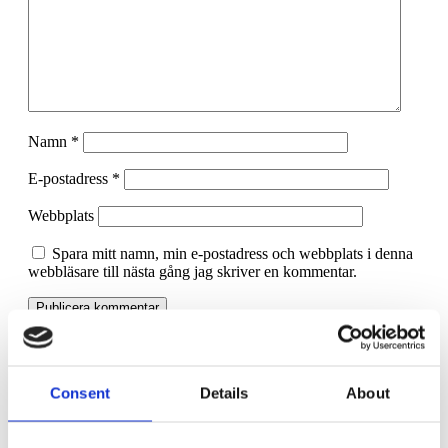
Namn
*
E-postadress
*
Webbplats
Spara mitt namn, min e-postadress och webbplats i denna
webbläsare till nästa gång jag skriver en kommentar.
Tips om hur du bäst navigerar i 3:12 reglerna
Consent
Details
About
Lojalitetsplikt och konkurrensklausul?