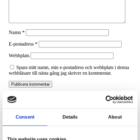
Namn
*
E-postadress
*
Webbplats
Spara mitt namn, min e-postadress och webbplats i denna
webbläsare till nästa gång jag skriver en kommentar.
En sjukförsäkring anpassad efter individen
Jämlikhetskommissionen skattebatteri kritiseras hårt.
Consent
Details
About
This website uses cookies