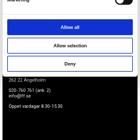
företag med företagaren i fokus. Vi är själva
småföretagare och vet hur verkligheten ser ut.
BLI MEDLEM
Allow all
Företagarförbundet
Allow selection
Medlemskansli
Deny
Box 1132
Vaktgatan 17bv
262 22 Ängelholm
020-760 761 (ank. 2)
info@ff.se
Öppet vardagar 8.30-15.30