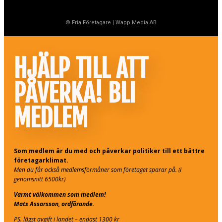
© Fria Företagare
|
Wapp Media AB
HJÄLP TILL ATT
PÅVERKA! BLI
MEDLEM
Som medlem är du med och påverkar politiker till ett bättre
företagarklimat.
Men du får också medlemsförmåner som företaget sparar på. (I
genomsnitt 6500kr)
Varmt välkommen som medlem!
Mats Assarsson, ordförande.
PS. lägst avgift i landet – endast 1300 kr