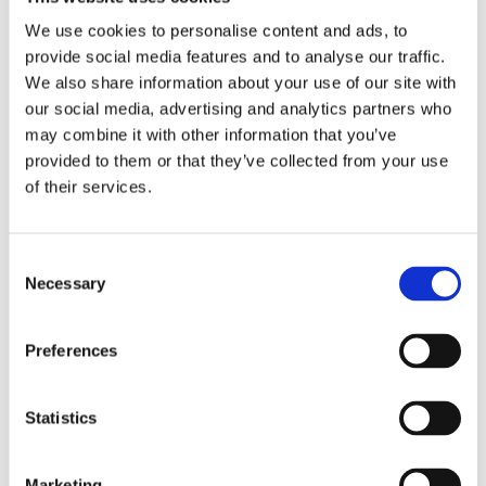
We use cookies to personalise content and ads, to
Näringspolitik
provide social media features and to analyse our traffic.
Förmåner
We also share information about your use of our site with
our social media, advertising and analytics partners who
Försäkringar
may combine it with other information that you’ve
Rådgivning
provided to them or that they’ve collected from your use
of their services.
Tips
Nyheter
Consent
Om oss
Necessary
Selection
Preferences
Av småföretagare, för småföretagare
Ett medlemskap späckat med småföretagaranpassade
Statistics
medlemstjänster och förmåner. Din egen
inköpsavdelning, rådgivning, försäkringspaket och
mycket mer. Vi fokuserar på soloföretagare och små
Marketing