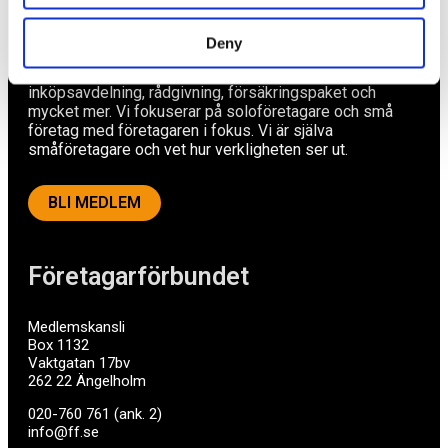
Av småföretagare, för småföretagare
Deny
Ett medlemskap späckat med småföretagaranpassade
medlemstjänster och förmåner. Din egen
inköpsavdelning, rådgivning, försäkringspaket och
mycket mer. Vi fokuserar på soloföretagare och små
företag med företagaren i fokus. Vi är själva
småföretagare och vet hur verkligheten ser ut.
BLI MEDLEM
Företagarförbundet
Medlemskansli
Box 1132
Vaktgatan 17bv
262 22 Ängelholm
020-760 761 (ank. 2)
info@ff.se