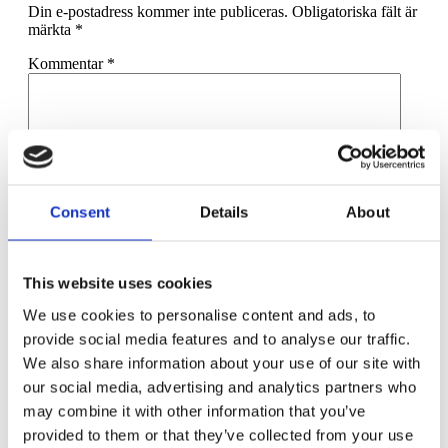
Din e-postadress kommer inte publiceras.
Obligatoriska fält är
märkta
*
Kommentar
*
Consent
Details
About
Namn
*
E-postadress
*
This website uses cookies
Webbplats
We use cookies to personalise content and ads, to
provide social media features and to analyse our traffic.
Spara mitt namn, min e-postadress och webbplats i denna
webbläsare till nästa gång jag skriver en kommentar.
We also share information about your use of our site with
our social media, advertising and analytics partners who
may combine it with other information that you’ve
provided to them or that they’ve collected from your use