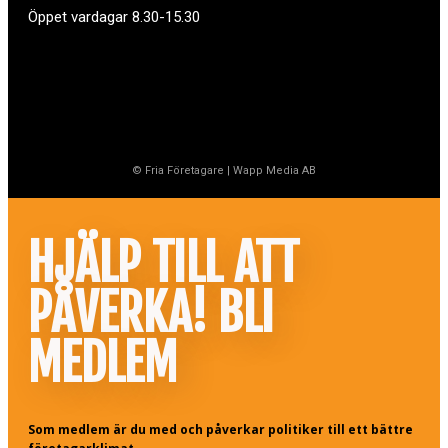
Öppet vardagar 8.30-15.30
© Fria Företagare
|
Wapp Media AB
HJÄLP TILL ATT
PÅVERKA! BLI
MEDLEM
Som medlem är du med och påverkar politiker till ett bättre