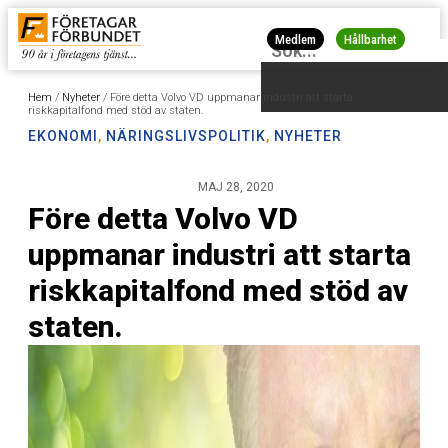
Medlem
Hållbarhet
Hem
/
Nyheter
/
Före detta Volvo VD uppmanar industri att starta
riskkapitalfond med stöd av staten.
EKONOMI
,
NÄRINGSLIVSPOLITIK
,
NYHETER
MAJ 28, 2020
Före detta Volvo VD
uppmanar industri att starta
riskkapitalfond med stöd av
staten.