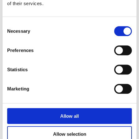
of their services.
Tillväxtverket förtydligar igen
Förläng sänkta arbetsgivaravgifter
Consent
Necessary
Selection
Preferences
Näringspolitik
Förmåner
Statistics
Försäkringar
Rådgivning
Marketing
Tips
Nyheter
Allow all
Om oss
Allow selection