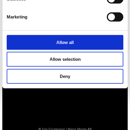
BLI MEDLEM
Marketing
Företagarförbundet
Allow all
Medlemskansli
Box 1132
Vaktgatan 17bv
Allow selection
262 22 Ängelholm
020-760 761 (ank. 2)
info@ff.se
Deny
Öppet vardagar 8.30-15.30
© Fria Företagare
|
Wapp Media AB