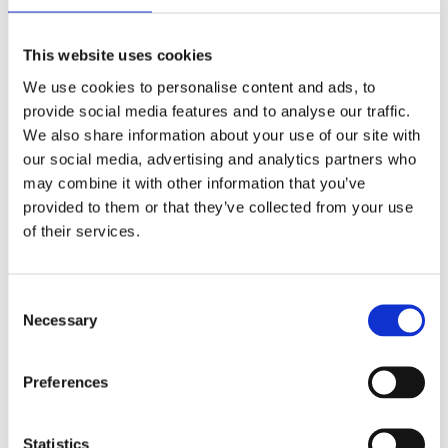
Förmåner
This website uses cookies
Försäkringar
We use cookies to personalise content and ads, to
Rådgivning
provide social media features and to analyse our traffic.
We also share information about your use of our site with
Tips
our social media, advertising and analytics partners who
Nyheter
may combine it with other information that you’ve
provided to them or that they’ve collected from your use
Om oss
of their services.
Av småföretagare, för småföretagare
Consent
Necessary
Selection
Ett medlemskap späckat med småföretagaranpassade
medlemstjänster och förmåner. Din egen
inköpsavdelning, rådgivning, försäkringspaket och
Preferences
mycket mer. Vi fokuserar på soloföretagare och små
företag med företagaren i fokus. Vi är själva
småföretagare och vet hur verkligheten ser ut.
Statistics