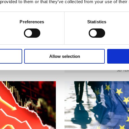
 provided to them or that they’ve collected from your use of their
Preferences
Statistics
l väcker oro
energi
Ren, billig el eller dyr och
smutsig?
OKTOBER 25, 2024
Allow selection
LÄS MER »
SEPTEM