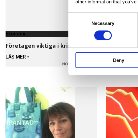
other information that you’ve
Consent
Necessary
Selection
Ekonomi
Ekonomi
Ny elmodel
Företagen viktiga i kriser
LÄS MER »
LÄS MER »
Deny
NOVEMBER 11, 2024