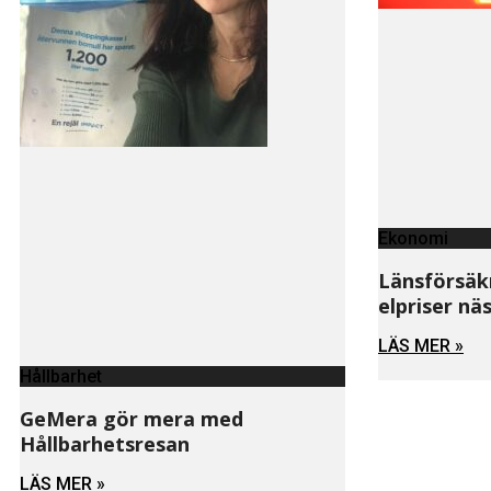
Ekonomi
Länsförsäkr
elpriser näs
LÄS MER »
Hållbarhet
GeMera gör mera med
Hållbarhetsresan
LÄS MER »