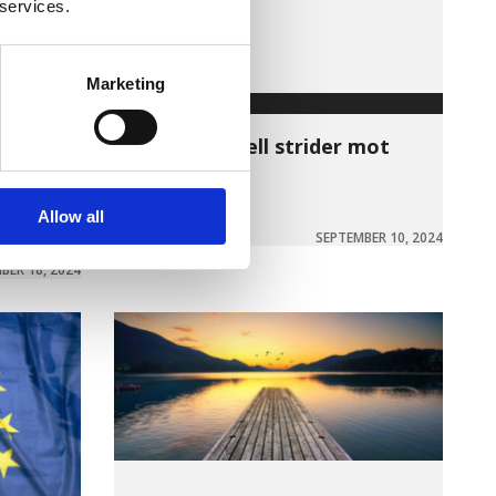
 services.
Marketing
Ekonomi
Ny elprismodell strider mot
Tidöavtalet
LÄS MER »
Allow all
SEPTEMBER 10, 2024
BER 18, 2024