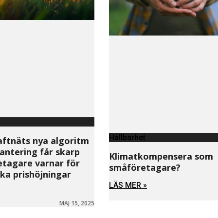
Hållbarhet
aftnäts nya algoritm
antering får skarp
Klimatkompensera som
retagare varnar för
småföretagare?
ka prishöjningar
LÄS MER »
MAJ 15, 2025