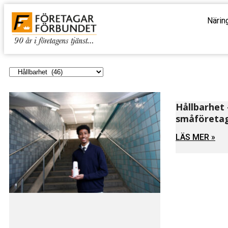
Närin
Hållbarhet 
småföreta
LÄS MER »