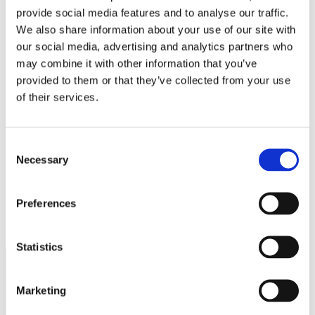
provide social media features and to analyse our traffic.
Namn
*
We also share information about your use of our site with
our social media, advertising and analytics partners who
E-postadress
*
may combine it with other information that you’ve
Webbplats
provided to them or that they’ve collected from your use
of their services.
Spara mitt namn, min e-postadress och webbplats i denna
webbläsare till nästa gång jag skriver en kommentar.
Consent
Necessary
Selection
Småföretag lyfter tillsammans
Preferences
Fällorna som smyger sig på – och kostar dig mer än du tror
Statistics
Marketing
Näringspolitik