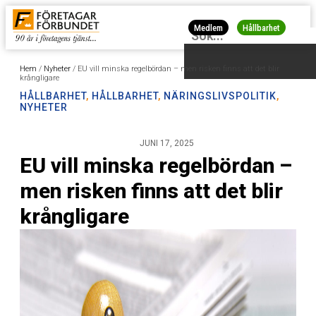
Medlem
Hållbarhet
Hem
/
Nyheter
/
EU vill minska regelbördan – men risken finns att det blir
krångligare
HÅLLBARHET
,
HÅLLBARHET
,
NÄRINGSLIVSPOLITIK
,
NYHETER
JUNI 17, 2025
EU vill minska regelbördan –
men risken finns att det blir
krångligare