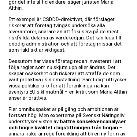
gör det inte alltid enklare, säger juristen Maria
Althin.
Ett exempel är CSDDD-direktivet, där förslaget
riskerar att företag tvingas undersöka alla
leverantörer, snarare än att fokusera på de mest
riskfyllda delarna av värdekedjan. Det kan leda till
onödig administration och att företag missar det
som faktiskt är viktigast.
Dessutom har vissa företag redan investerat i att
följa regler som nu skjuts upp eller ändras. Det
skapar osäkerhet och riskerar att straffa de som
varit proaktiva i sin omställning. Samtidigt uttrycker
vissa politiker oro för att förenklingarna kan
äventyra EU:s klimatmål – en kritik som Maria Althin
anser är orättvis.
Fler omnibuspaket är på gång och ambitionen är
fortsatt hög. Men experterna på Svenskt Näringsliv
understryker vikten av
bättre konsekvensanalyser
och högre kvalitet i lagstiftningen från början
–
annars riskerar regelförenkling att bli en ny form av