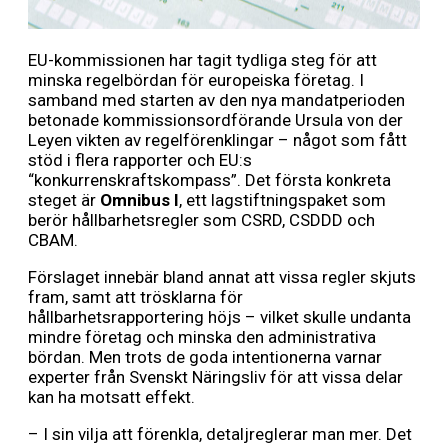
EU-kommissionen har tagit tydliga steg för att
minska regelbördan för europeiska företag. I
samband med starten av den nya mandatperioden
betonade kommissionsordförande Ursula von der
Leyen vikten av regelförenklingar – något som fått
stöd i flera rapporter och EU:s
“konkurrenskraftskompass”. Det första konkreta
steget är
Omnibus I
, ett lagstiftningspaket som
berör hållbarhetsregler som CSRD, CSDDD och
CBAM.
Förslaget innebär bland annat att vissa regler skjuts
fram, samt att trösklarna för
hållbarhetsrapportering höjs – vilket skulle undanta
mindre företag och minska den administrativa
bördan. Men trots de goda intentionerna varnar
experter från Svenskt Näringsliv för att vissa delar
kan ha motsatt effekt.
– I sin vilja att förenkla, detaljreglerar man mer. Det