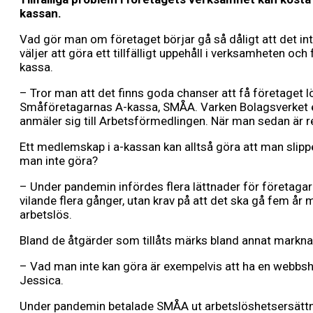
kassan.
Vad gör man om företaget börjar gå så dåligt att det int
väljer att göra ett tillfälligt uppehåll i verksamheten o
kassa.
– Tror man att det finns goda chanser att få företaget
Småföretagarnas A-kassa, SMÅA. Varken Bolagsverket el
anmäler sig till Arbetsförmedlingen. När man sedan är r
Ett medlemskap i a-kassan kan alltså göra att man slippe
man inte göra?
– Under pandemin infördes flera lättnader för företaga
vilande flera gånger, utan krav på att det ska gå fem å
arbetslös.
Bland de åtgärder som tillåts märks bland annat markna
– Vad man inte kan göra är exempelvis att ha en webbshop i
Jessica.
Under pandemin betalade SMÅA ut arbetslöshetsersättnin