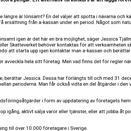
e längre är lönsamt? En del väljer att spotta i nävarna och 
ch få ersättning från a-kassan under en period. Något som nat
 lönsamt igen är det här en bra möjlighet, säger Jessica Tj
ler Skatteverket behöver kontaktas för att verksamheten s
edo att starta upp igen kontaktar man a-kassan och berättar
r avveckla hela sitt företag. Men vad finns det för regler n
re, berättar Jessica. Dessa har förlängts till och med 31 d
r mellan perioderna. Man får också vidta en del åtgärder i d
dsföringsåtgärder i form av uppdatering av företagets hems
gång, aktivt sälja varor eller tjänster, eller att jobba åt po
g till över 10 000 företagare i Sverige.