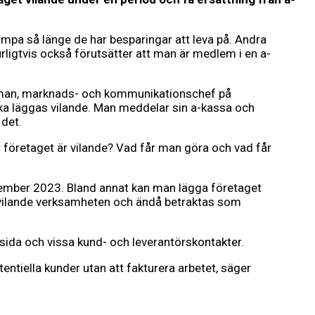
kämpa så länge de har besparingar att leva på. Andra
urligtvis också förutsätter att man är medlem i en a-
ällman, marknads- och kommunikationschef på
ka läggas vilande. Man meddelar sin a-kassa och
 det.
är företaget är vilande? Vad får man göra och vad får
ecember 2023. Bland annat kan man lägga företaget
en vilande verksamheten och ändå betraktas som
ida och vissa kund- och leverantörskontakter.
tentiella kunder utan att fakturera arbetet, säger