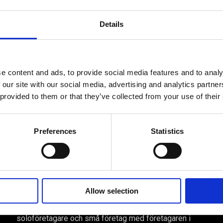
äsare till nästa gång jag skriver en kommentar.
Details
e content and ads, to provide social media features and to analy
modellen?
 our site with our social media, advertising and analytics partn
 provided to them or that they’ve collected from your use of their
Preferences
Statistics
Av småföretagare, för småföretagare
Ett medlemskap späckat med
småföretagaranpassade medlemstjänster och
Allow selection
förmåner. Din egen inköpsavdelning, rådgivning,
försäkringspaket och mycket mer. Vi fokuserar på
soloföretagare och små företag med företagaren i