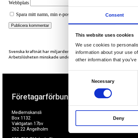
Webbplats
Spara mitt namn, min e-postadress och webbplats i denna webbl
Consent
This website uses cookies
We use cookies to personalis
Svenska kraftnät har miljarder skäl till att inte vilja ändra elpris
information about your use of
Arbetslösheten minskade under 2022
other information that you’ve
Consent
Necessary
Selection
Företagarförbundet
Medlemskansli
Box 1132
Deny
Vaktgatan 17bv
262 22 Ängelholm