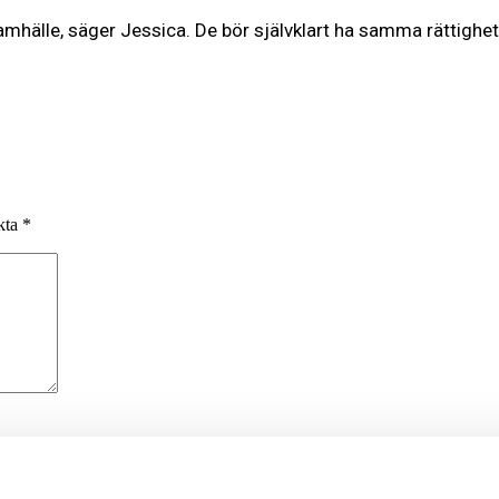
samhälle, säger Jessica. De bör självklart ha samma rättighe
rkta
*