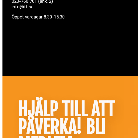
020-760 761 (ank. 2)
info@ff.se
Öppet vardagar 8.30-15.30
HJÄLP TILL ATT
PÅVERKA! BLI