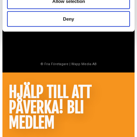
Allow selection
020-760 761 (ank. 2)
info@ff.se
Öppet vardagar 8.30-15.30
Deny
© Fria Företagare
|
Wapp Media AB
HJÄLP TILL ATT
PÅVERKA! BLI
MEDLEM