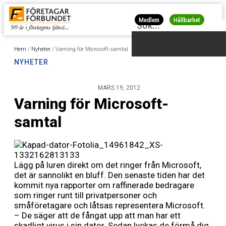
Medlem
Hållbarhet
Hem
/
Nyheter
/
Varning för Microsoft-samtal
NYHETER
MARS 19, 2012
Varning för Microsoft-
samtal
Lägg på luren direkt om det ringer från Microsoft,
det är sannolikt en bluff. Den senaste tiden har det
kommit nya rapporter om raffinerade bedragare
som ringer runt till privatpersoner och
småföretagare och låtsas representera Microsoft.
– De säger att de fångat upp att man har ett
skadligt virus i sin dator. Sedan lyckas de förmå dig