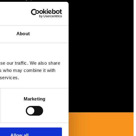
Förmåner
Försäkringar
Rådgivning
About
Tips
Nyheter
se our traffic. We also share
Om oss
ers who may combine it with
 services.
Marketing
Allow all