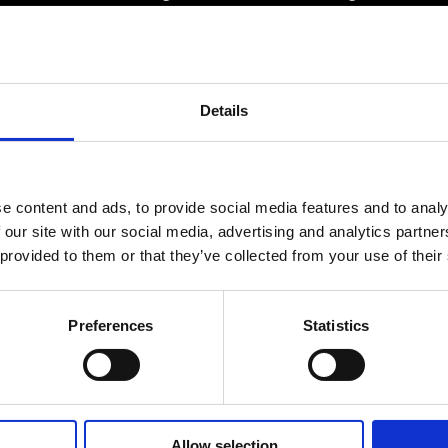
Ett medlemskap späckat med
småföretagaranpassade medlemstjänster och
förmåner. Din egen inköpsavdelning, rådgivning,
försäkringspaket och mycket mer. Vi fokuserar på
Details
soloföretagare och små företag med företagaren i
fokus. Vi är själva småföretagare och vet hur
verkligheten ser ut.
BLI MEDLEM
e content and ads, to provide social media features and to analy
 our site with our social media, advertising and analytics partn
 provided to them or that they’ve collected from your use of their
Preferences
Statistics
© Fria Företagare
|
Wapp Media AB
Allow selection