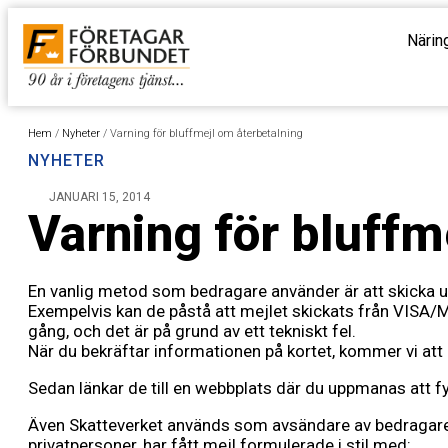
Närin
Hem
/
Nyheter
/
Varning för bluffmejl om återbetalning
NYHETER
JANUARI 15, 2014
Varning för bluffm
En vanlig metod som bedragare använder är att skicka ut 
Exempelvis kan de påstå att mejlet skickats från VISA/
gång, och det är på grund av ett tekniskt fel.
När du bekräftar informationen på kortet, kommer vi att åt
Sedan länkar de till en webbplats där du uppmanas att fylla
Även Skatteverket används som avsändare av bedragare. J
privatpersoner, har fått mejl formulerade i stil med: