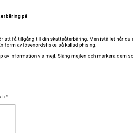
återbäring på
att få tillgång till din skatteåterbäring. Men istället når d
 En form av lösenordsfiske, så kallad phising.
typ av information via mejl. Släng mejlen och markera dem s
rkta
*