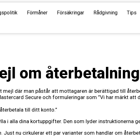
gspolitik
Förmåner
Försäkringar
Rådgivning
Tips
ejl om återbetalning
mejl där man påstår att mottagaren är berättigad till återb
Mastercard Secure och formuleringar som ”Vi har märkt att
erbetala till ditt konto.”
 i alla dina kortuppgifter. Den som lyder instruktionerna ger i
ust nu cirkulerar ett par varianter som handlar om återbeta