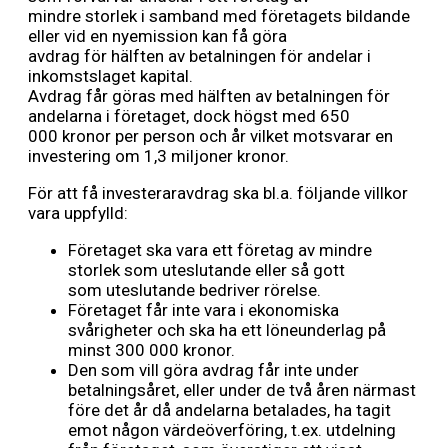
mindre storlek i samband med företagets bildande
eller vid en nyemission kan få göra
avdrag för hälften av betalningen för andelar i
inkomstslaget kapital.
Avdrag får göras med hälften av betalningen för
andelarna i företaget, dock högst med 650
000 kronor per person och år vilket motsvarar en
investering om 1,3 miljoner kronor.
För att få investeraravdrag ska bl.a. följande villkor
vara uppfylld:
Företaget ska vara ett företag av mindre
storlek som uteslutande eller så gott
som uteslutande bedriver rörelse.
Företaget får inte vara i ekonomiska
svårigheter och ska ha ett löneunderlag på
minst 300 000 kronor.
Den som vill göra avdrag får inte under
betalningsåret, eller under de två åren närmast
före det år då andelarna betalades, ha tagit
emot någon värdeöverföring, t.ex. utdelning