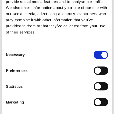
provide social media features and to analyse our traffic.
Namn
*
We also share information about your use of our site with
E-postadress
*
our social media, advertising and analytics partners who
may combine it with other information that you’ve
Webbplats
provided to them or that they’ve collected from your use
Spara mitt namn, min e-postadress och webbplats i denna
of their services.
webbläsare till nästa gång jag skriver en kommentar.
Consent
Necessary
Selection
Varning för bluffmejl om återbetalning
Preferences
Kallelse till Förbundsstämma
Statistics
Näringspolitik
Marketing
Förmåner