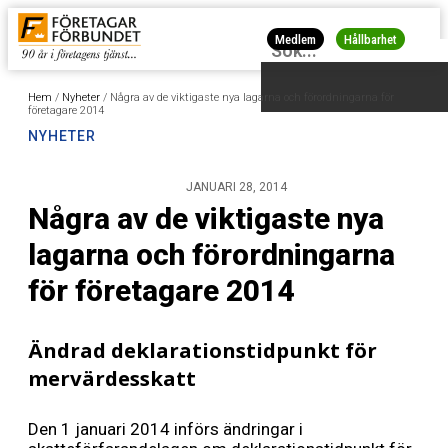
Medlem
Hållbarhet
Hem
/
Nyheter
/
Några av de viktigaste nya lagarna och förordningarna för
företagare 2014
NYHETER
JANUARI 28, 2014
Några av de viktigaste nya
lagarna och förordningarna
för företagare 2014
Ändrad deklarationstidpunkt för
mervärdesskatt
Den 1 januari 2014 införs ändringar i