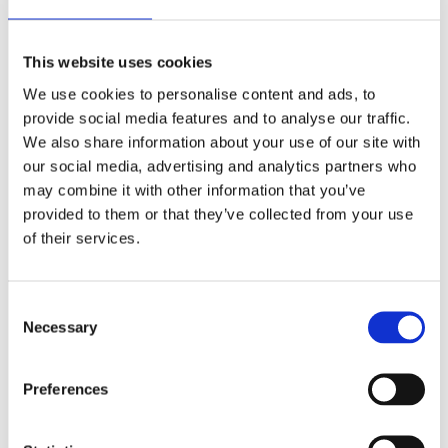
Av småföretagare, för småföretagare
Ett medlemskap späckat med småföretagaranpassade
This website uses cookies
medlemstjänster och förmåner. Din egen
We use cookies to personalise content and ads, to
inköpsavdelning, rådgivning, försäkringspaket och
mycket mer. Vi fokuserar på soloföretagare och små
provide social media features and to analyse our traffic.
företag med företagaren i fokus. Vi är själva
We also share information about your use of our site with
småföretagare och vet hur verkligheten ser ut.
our social media, advertising and analytics partners who
may combine it with other information that you’ve
BLI MEDLEM
provided to them or that they’ve collected from your use
of their services.
Företagarförbundet
Consent
Necessary
Selection
Medlemskansli
Box 1132
Vaktgatan 17bv
262 22 Ängelholm
Preferences
020-760 761 (ank. 2)
info@ff.se