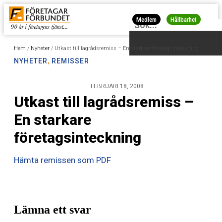
Medlem
Hållbarhet
Hem
/
Nyheter
/
Utkast till lagrådsremiss – En starkare företagsinteckning
NYHETER
,
REMISSER
FEBRUARI 18, 2008
Utkast till lagrådsremiss –
En starkare
företagsinteckning
Hämta remissen som PDF
Lämna ett svar