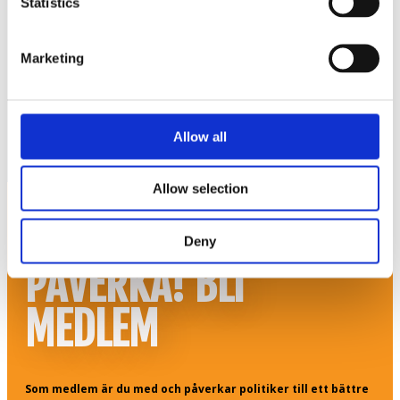
Statistics
Öppet vardagar 8.30-15.30
Marketing
Allow all
© Fria Företagare
|
Wapp Media AB
Allow selection
HJÄLP TILL ATT
Deny
PÅVERKA! BLI
MEDLEM
Som medlem är du med och påverkar politiker till ett bättre