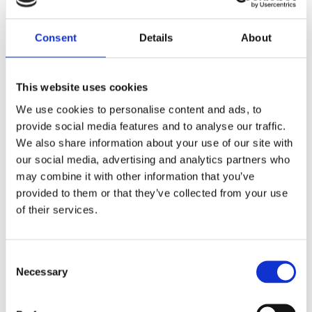
Nyheter
Consent
Details
About
Om oss
This website uses cookies
Av småföretagare, för småföretagare
We use cookies to personalise content and ads, to
provide social media features and to analyse our traffic.
Ett medlemskap späckat med småföretagaranpassade
medlemstjänster och förmåner. Din egen
We also share information about your use of our site with
inköpsavdelning, rådgivning, försäkringspaket och
our social media, advertising and analytics partners who
mycket mer. Vi fokuserar på soloföretagare och små
may combine it with other information that you’ve
företag med företagaren i fokus. Vi är själva
provided to them or that they’ve collected from your use
småföretagare och vet hur verkligheten ser ut.
of their services.
BLI MEDLEM
Consent
Necessary
Selection
Företagarförbundet