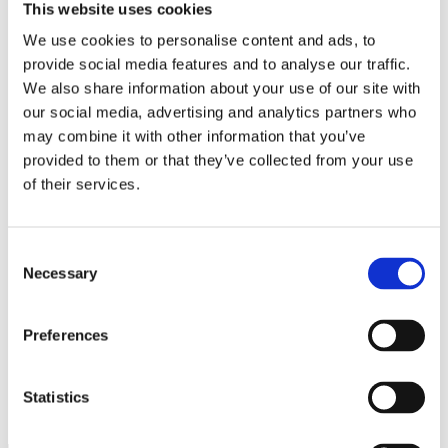
This website uses cookies
We use cookies to personalise content and ads, to
provide social media features and to analyse our traffic.
We also share information about your use of our site with
our social media, advertising and analytics partners who
Namn
*
may combine it with other information that you’ve
provided to them or that they’ve collected from your use
E-postadress
*
of their services.
Webbplats
Spara mitt namn, min e-postadress och webbplats i denna
Consent
webbläsare till nästa gång jag skriver en kommentar.
Necessary
Selection
Preferences
Hantverkare tror på färre uppdrag till vintern…
Tio gånger högre elkostnad för Mat- & Chokladstudion
Statistics