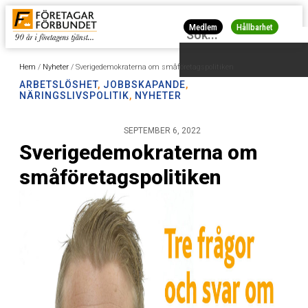
Medlem
Hållbarhet
Hem
/
Nyheter
/
Sverigedemokraterna om småföretagspolitiken
ARBETSLÖSHET
,
JOBBSKAPANDE
,
NÄRINGSLIVSPOLITIK
,
NYHETER
SEPTEMBER 6, 2022
Sverigedemokraterna om
småföretagspolitiken