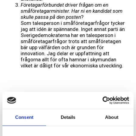
Företagarförbundet driver
frågan om en
småföretagarminister.
Har ni en kandidat
som
skulle passa på den posten
?
Som talesperson i småföretagarfrågor tycker
jag att idén är spännande. Inget annat parti än
Sverigedemokraterna har en talesperson i
småföretagarfrågor trots att småföretagen
bär upp välfärden och är grunden för
innovation. Jag delar er uppfattning att
frågorna allt för ofta hamnar i skymundan
vilket är dåligt för vår ekonomiska utveckling.
Lämna ett svar
Din e-postadress kommer inte publiceras.
Obligatoriska fält är
märkta
*
Consent
Details
About
Kommentar
*