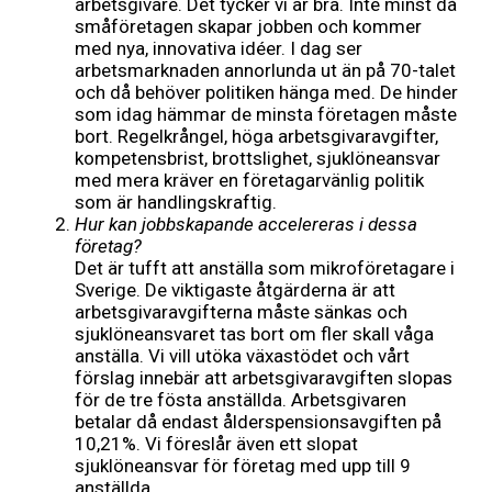
arbetsgivare. Det tycker vi är bra. Inte minst då
småföretagen skapar jobben och kommer
med nya, innovativa idéer. I dag ser
arbetsmarknaden annorlunda ut än på 70-talet
och då behöver politiken hänga med. De hinder
som idag hämmar de minsta företagen måste
bort. Regelkrångel, höga arbetsgivaravgifter,
kompetensbrist, brottslighet, sjuklöneansvar
med mera kräver en företagarvänlig politik
som är handlingskraftig.
Hur kan jobbskapande accelereras
i dessa
företag?
Det är tufft att anställa som mikroföretagare i
Sverige. De viktigaste åtgärderna är att
arbetsgivaravgifterna måste sänkas och
sjuklöneansvaret tas bort om fler skall våga
anställa. Vi vill utöka växastödet och vårt
förslag innebär att arbetsgivaravgiften slopas
för de tre fösta anställda. Arbetsgivaren
betalar då endast ålderspensionsavgiften på
10,21%. Vi föreslår även ett slopat
sjuklöneansvar för företag med upp till 9
anställda.