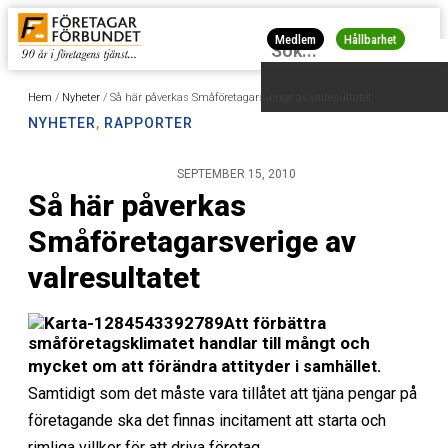
Medlem
Hållbarhet
Hem
/
Nyheter
/
Så här påverkas Småföretagarsverige av valresultatet
NYHETER
,
RAPPORTER
SEPTEMBER 15, 2010
Så här påverkas
Småföretagarsverige av
valresultatet
Att förbättra
småföretagsklimatet handlar till mångt och
mycket om att förändra attityder
i samhället.
Samtidigt som det måste vara tillåtet att tjäna pengar på
företagande ska det
finnas incitament att starta och
rimliga villkor för att driva företag.