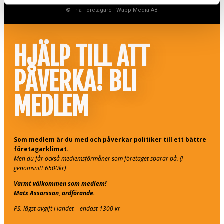
© Fria Företagare
|
Wapp Media AB
HJÄLP TILL ATT
PÅVERKA! BLI
MEDLEM
Som medlem är du med och påverkar politiker till ett bättre
företagarklimat.
Men du får också medlemsförmåner som företaget sparar på. (I
genomsnitt 6500kr)
Varmt välkommen som medlem!
Mats Assarsson, ordförande.
PS. lägst avgift i landet – endast 1300 kr