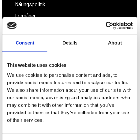
Näringspolitik
Förmåner
Försäkringar
Rådgivning
Consent
Details
About
Tips
Nyheter
This website uses cookies
Om oss
We use cookies to personalise content and ads, to
provide social media features and to analyse our traffic.
We also share information about your use of our site with
Av småföretagare, för småföretagare
our social media, advertising and analytics partners who
may combine it with other information that you’ve
Ett medlemskap späckat med småföretagaranpassade
provided to them or that they’ve collected from your use
medlemstjänster och förmåner. Din egen
of their services.
inköpsavdelning, rådgivning, försäkringspaket och
mycket mer. Vi fokuserar på soloföretagare och små
företag med företagaren i fokus. Vi är själva
småföretagare och vet hur verkligheten ser ut.