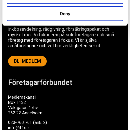
Av småföretagare, för småföretagare
Deny
Ett medlemskap späckat med småföretagaranpassade
medlemstjänster och förmåner. Din egen
inköpsavdelning, rådgivning, försäkringspaket och
mycket mer. Vi fokuserar på soloföretagare och små
företag med företagaren i fokus. Vi är själva
småföretagare och vet hur verkligheten ser ut.
BLI MEDLEM
Företagarförbundet
Medlemskansli
Box 1132
Vaktgatan 17bv
262 22 Ängelholm
020-760 761 (ank. 2)
info@ff.se