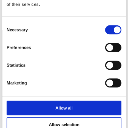
of their services.
Låt människor behålla sina jobb!
Snart har vi använt vår sista ”hundralapp”
Consent
Necessary
Selection
Preferences
Näringspolitik
Förmåner
Statistics
Försäkringar
Rådgivning
Marketing
Tips
Nyheter
Allow all
Om oss
Allow selection