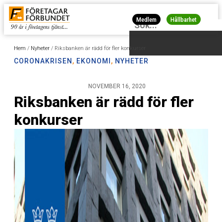
Medlem
Hållbarhet
Hem
/
Nyheter
/
Riksbanken är rädd för fler konkurser
CORONAKRISEN
,
EKONOMI
,
NYHETER
NOVEMBER 16, 2020
Riksbanken är rädd för fler
konkurser