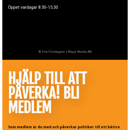
Öppet vardagar 8.30-15.30
© Fria Företagare
|
Wapp Media AB
HJÄLP TILL ATT
PÅVERKA! BLI
MEDLEM
Som medlem är du med och påverkar politiker till ett bättre