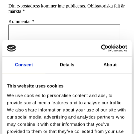
Din e-postadress kommer inte publiceras.
Obligatoriska fält är
märkta
*
Kommentar
*
Consent
Details
About
Namn
*
E-postadress
*
This website uses cookies
Webbplats
We use cookies to personalise content and ads, to
provide social media features and to analyse our traffic.
Spara mitt namn, min e-postadress och webbplats i denna
We also share information about your use of our site with
webbläsare till nästa gång jag skriver en kommentar.
our social media, advertising and analytics partners who
may combine it with other information that you’ve
provided to them or that they’ve collected from your use