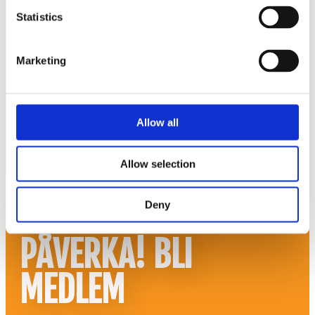
020-760 761 (ank. 2)
Statistics
info@ff.se
Öppet vardagar 8.30-15.30
Marketing
Allow all
© Fria Företagare
|
Wapp Media AB
Allow selection
HJÄLP TILL ATT
Deny
PÅVERKA! BLI
MEDLEM