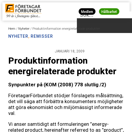
Medlem
Hållbarhet
Hem
/
Nyheter
/
Produktinformation energirelaterade produkter
NYHETER
,
REMISSER
JANUARI 18, 2009
Produktinformation
energirelaterade produkter
Synpunkter på (KOM (2008) 778 slutlig /2)
FöretagarFörbundet stödjer förslagets målsättning,
det vill säga att förbättra konsumenters möjligheter
att göra ekonomiskt och miljömässigt informerade
val.
Vi anser samtidigt att formuleringen ”energy-
related product, hereinafter referred to as ”product”,