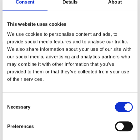
Consent
Details
About
Svensk export och internationalisering
This website uses cookies
Fuskar 8 av 10 småföretagare? Knappast
We use cookies to personalise content and ads, to
provide social media features and to analyse our traffic.
We also share information about your use of our site with
our social media, advertising and analytics partners who
Näringspolitik
may combine it with other information that you’ve
provided to them or that they’ve collected from your use
Förmåner
of their services.
Försäkringar
Rådgivning
Consent
Necessary
Tips
Selection
Nyheter
Preferences
Om oss