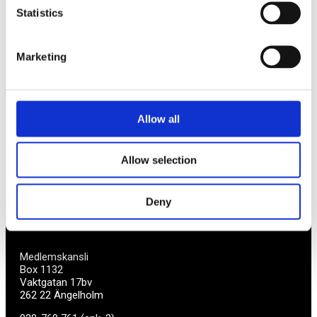
Statistics
Av småföretagare, för småföretagare
Marketing
Ett medlemskap späckat med småföretagaranpassade
medlemstjänster och förmåner. Din egen
inköpsavdelning, rådgivning, försäkringspaket och
mycket mer. Vi fokuserar på soloföretagare och små
företag med företagaren i fokus. Vi är själva
Allow all
småföretagare och vet hur verkligheten ser ut.
Allow selection
BLI MEDLEM
Deny
Företagarförbundet
Medlemskansli
Box 1132
Vaktgatan 17bv
262 22 Ängelholm