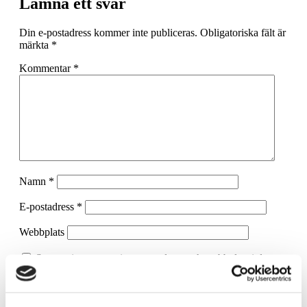
Lämna ett svar
Din e-postadress kommer inte publiceras.
Obligatoriska fält är
märkta
*
Kommentar
*
Namn
*
E-postadress
*
Webbplats
Spara mitt namn, min e-postadress och webbplats i denna
webbläsare till nästa gång jag skriver en kommentar.