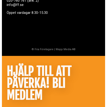
020-760 761 (ank. 2)
info@ff.se
Öppet vardagar 8.30-15.30
© Fria Företagare
|
Wapp Media AB
HJÄLP TILL ATT
PÅVERKA! BLI
MEDLEM