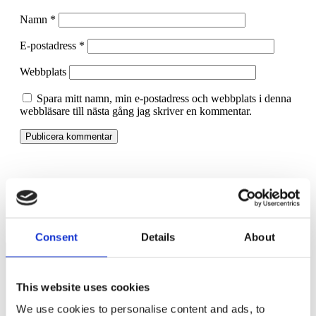
Namn
*
E-postadress
*
Webbplats
Spara mitt namn, min e-postadress och webbplats i denna
webbläsare till nästa gång jag skriver en kommentar.
Nytt mindre dåligt 3:12-förslag
Tre tips på hur du klarar stressen inför semestern
Consent
Details
About
This website uses cookies
Näringspolitik
We use cookies to personalise content and ads, to
Förmåner