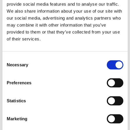
provide social media features and to analyse our traffic.
Försäkringar
We also share information about your use of our site with
our social media, advertising and analytics partners who
Rådgivning
may combine it with other information that you’ve
Tips
provided to them or that they’ve collected from your use
of their services.
Nyheter
Om oss
Consent
Necessary
Selection
Av småföretagare, för småföretagare
Preferences
Ett medlemskap späckat med småföretagaranpassade
medlemstjänster och förmåner. Din egen
inköpsavdelning, rådgivning, försäkringspaket och
Statistics
mycket mer. Vi fokuserar på soloföretagare och små
företag med företagaren i fokus. Vi är själva
småföretagare och vet hur verkligheten ser ut.
Marketing