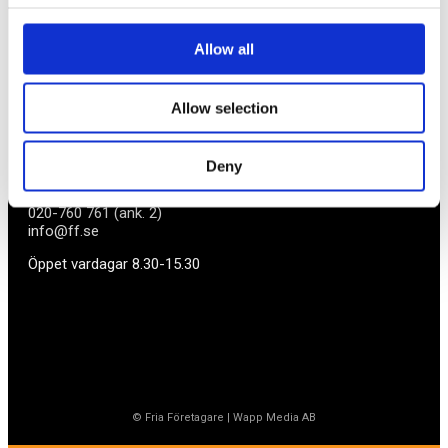
BLI MEDLEM
Allow all
Företagarförbundet
Allow selection
Medlemskansli
Box 1132
Vaktgatan 17bv
Deny
262 22 Ängelholm
020-760 761 (ank. 2)
info@ff.se
Öppet vardagar 8.30-15.30
© Fria Företagare
|
Wapp Media AB