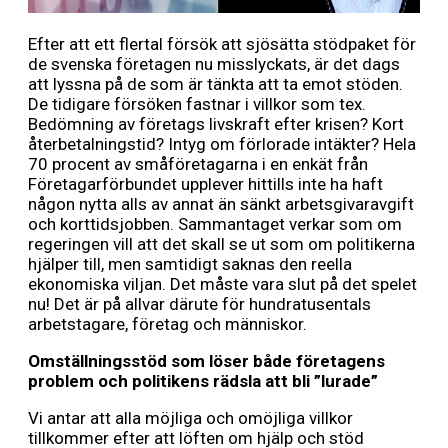
Efter att ett flertal försök att sjösätta stödpaket för
de svenska företagen nu misslyckats, är det dags
att lyssna på de som är tänkta att ta emot stöden.
De tidigare försöken fastnar i villkor som tex.
Bedömning av företags livskraft efter krisen? Kort
återbetalningstid? Intyg om förlorade intäkter? Hela
70 procent av småföretagarna i en enkät från
Företagarförbundet upplever hittills inte ha haft
någon nytta alls av annat än sänkt arbetsgivaravgift
och korttidsjobben. Sammantaget verkar som om
regeringen vill att det skall se ut som om politikerna
hjälper till, men samtidigt saknas den reella
ekonomiska viljan. Det måste vara slut på det spelet
nu! Det är på allvar därute för hundratusentals
arbetstagare, företag och människor.
Omställningsstöd som löser både företagens
problem och politikens rädsla att bli ”lurade”
Vi antar att alla möjliga och omöjliga villkor
tillkommer efter att löften om hjälp och stöd