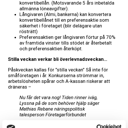
konvertibellån. (Motsvarande 5 års inbetalda
allmänna löneavgifter).
Långivaren (Almi, bankerna) kan konvertera
konvertibellånet till en preferensaktie som
säkerhet i företaget (blir delägare utan
rösträtt)
Preferensaktien ger långivaren förtur på 70%
av framtida vinster tills stödet är återbetalt
och preferensaktien återköpt.
Stilla veckan verkar bli överlevnadsveckan…
Påskveckan kallas för ”stilla veckan” Så inte för
småföretagen i år. Konkurserna strömmar in,
arbetslösheten spårar och A-kassan riskerar att
dräneras –
Nu får det vara nog! Tiden rinner iväg,
Lyssna på de som behöver hjälp säger
Mathias Rebane näringspolitisk
talesperson Företagarförbundet
Vi har kommit in i den fas som militären benämner