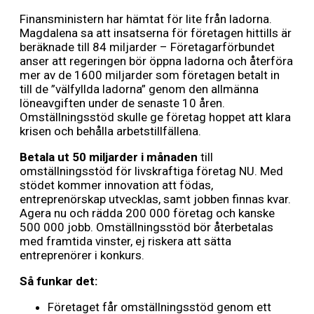
Finansministern har hämtat för lite från ladorna.
Magdalena sa att insatserna för företagen hittills är
beräknade till 84 miljarder – Företagarförbundet
anser att regeringen bör öppna ladorna och återföra
mer av de 1600 miljarder som företagen betalt in
till de ”välfyllda ladorna” genom den allmänna
löneavgiften under de senaste 10 åren.
Omställningsstöd skulle ge företag hoppet att klara
krisen och behålla arbetstillfällena.
Betala ut 50 miljarder i månaden
till
omställningsstöd för livskraftiga företag NU. Med
stödet kommer innovation att födas,
entreprenörskap utvecklas, samt jobben finnas kvar.
Agera nu och rädda 200 000 företag och kanske
500 000 jobb. Omställningsstöd bör återbetalas
med framtida vinster, ej riskera att sätta
entreprenörer i konkurs.
Så funkar det:
Företaget får omställningsstöd genom ett