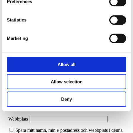
Preferences
Lämna ett svar
Statistics
Din e-postadress kommer inte publiceras.
Obligatoriska fält är
märkta
*
Marketing
Kommentar
*
Allow all
Allow selection
Namn
*
Deny
E-postadress
*
Webbplats
Spara mitt namn, min e-postadress och webbplats i denna