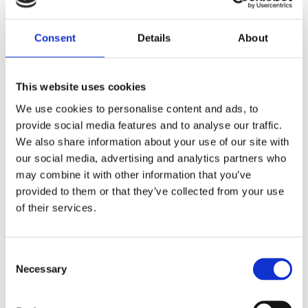
som överlevnadsveckan. Det handlar om att stå ut,
men alltid gå framåt. Utan mat, med obefintlig
sömn och prövningar som sätter allt i obalans. Vi
Consent
Details
About
måste överleva NU! sen är det försent.
Tillsammans lyckas vi
This website uses cookies
Finansministern vi finns här för dialog, vi finns här
We use cookies to personalise content and ads, to
för att ge er konkreta förslag, vi finns här för att
provide social media features and to analyse our traffic.
stödja Regeringen i denna kris.
We also share information about your use of our site with
Företagarförbundet – för företagare på riktigt!
our social media, advertising and analytics partners who
may combine it with other information that you’ve
Med bästa småföretagarhälsningar
Mathias Rebane, Näringspolitisk talesperson
provided to them or that they’ve collected from your use
Företagarförbundet
of their services.
0706-721821,
mathias.rebane@ff.se
PS: För övrigt så har behovet för en
Consent
Småföretagarminister som förstår
Necessary
småföretagen på riktigt aldrig varit större
Selection