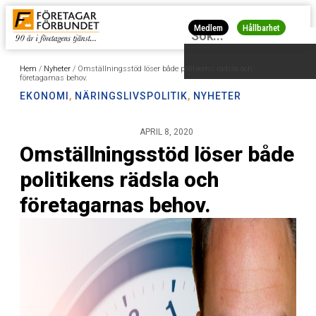
Medlem
Hållbarhet
Hem
/
Nyheter
/
Omställningsstöd löser både politikens rädsla och
företagarnas behov.
EKONOMI
,
NÄRINGSLIVSPOLITIK
,
NYHETER
APRIL 8, 2020
Omställningsstöd löser både
politikens rädsla och
företagarnas behov.