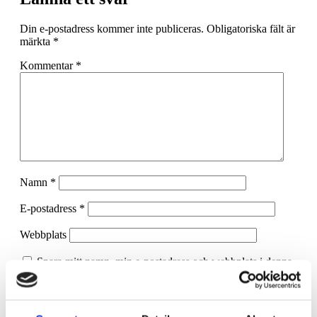
Din e-postadress kommer inte publiceras.
Obligatoriska fält är
märkta
*
Kommentar
*
Namn
*
E-postadress
*
Webbplats
Spara mitt namn, min e-postadress och webbplats i denna
webbläsare till nästa gång jag skriver en kommentar.