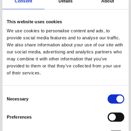
Consent
Details
About
Enmansföretagen ser dystert på framtiden
This website uses cookies
Så slår ”andra vågen” mot småföretagen
We use cookies to personalise content and ads, to
provide social media features and to analyse our traffic.
We also share information about your use of our site with
our social media, advertising and analytics partners who
Näringspolitik
may combine it with other information that you’ve
provided to them or that they’ve collected from your use
Förmåner
of their services.
Försäkringar
Rådgivning
Consent
Tips
Necessary
Selection
Nyheter
Preferences
Om oss