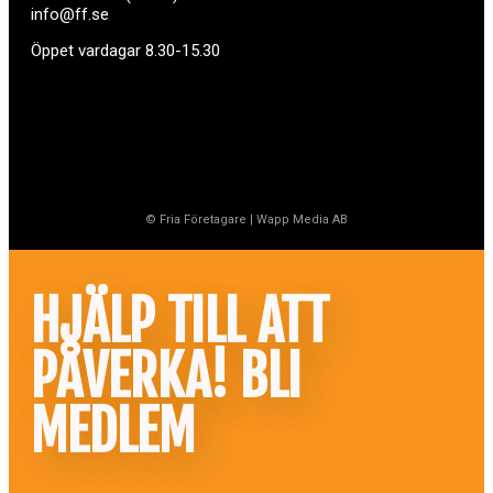
info@ff.se
Öppet vardagar 8.30-15.30
© Fria Företagare
|
Wapp Media AB
HJÄLP TILL ATT
PÅVERKA! BLI
MEDLEM