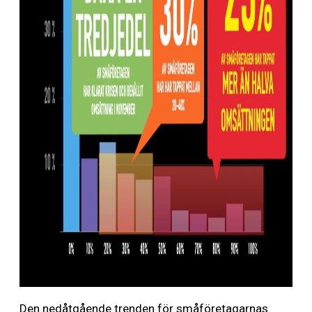
Den nedåtgående trenden för småföretagarnas