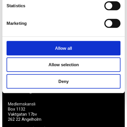
Statistics
Av småföretagare, för småföretagare
Marketing
Ett medlemskap späckat med småföretagaranpassade
medlemstjänster och förmåner. Din egen
inköpsavdelning, rådgivning, försäkringspaket och
mycket mer. Vi fokuserar på soloföretagare och små
företag med företagaren i fokus. Vi är själva
Allow all
småföretagare och vet hur verkligheten ser ut.
Allow selection
BLI MEDLEM
Deny
Företagarförbundet
Medlemskansli
Box 1132
Vaktgatan 17bv
262 22 Ängelholm