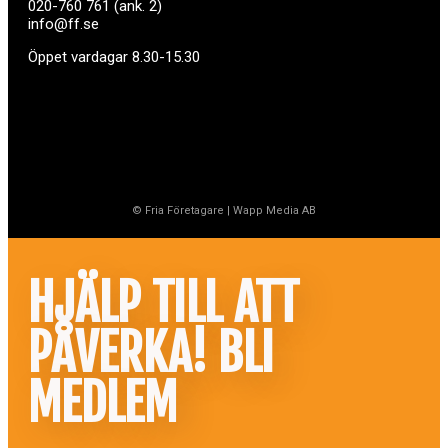
020-760 761 (ank. 2)
info@ff.se
Öppet vardagar 8.30-15.30
© Fria Företagare
|
Wapp Media AB
HJÄLP TILL ATT
PÅVERKA! BLI
MEDLEM