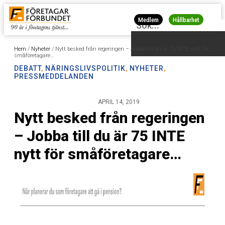
Medlem
Hållbarhet
Hem
/
Nyheter
/
Nytt besked från regeringen – Jobba till du är 75 INTE nytt för
småföretagare…
DEBATT
,
NÄRINGSLIVSPOLITIK
,
NYHETER
,
PRESSMEDDELANDEN
APRIL 14, 2019
Nytt besked från regeringen
– Jobba till du är 75 INTE
nytt för småföretagare…