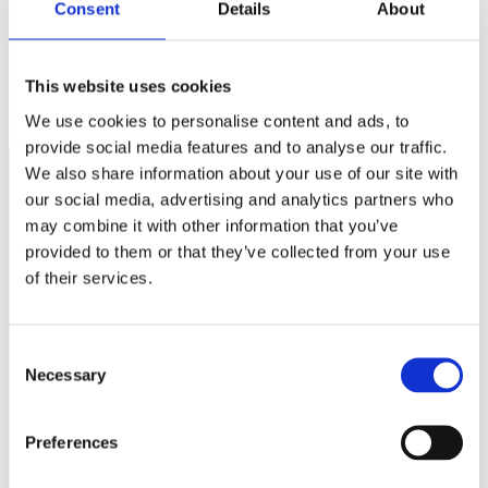
Consent
Details
About
Reinfeldts rapport visar Småföretagarnas verklighet
This website uses cookies
Dags att deklarera …smart!
We use cookies to personalise content and ads, to
provide social media features and to analyse our traffic.
We also share information about your use of our site with
our social media, advertising and analytics partners who
Näringspolitik
may combine it with other information that you’ve
provided to them or that they’ve collected from your use
Förmåner
of their services.
Försäkringar
Rådgivning
Consent
Necessary
Tips
Selection
Nyheter
Preferences
Om oss