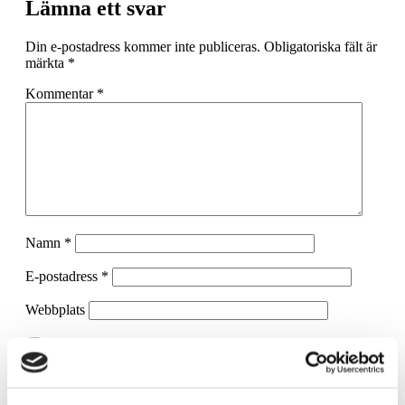
Lämna ett svar
Din e-postadress kommer inte publiceras.
Obligatoriska fält är
märkta
*
Kommentar
*
Namn
*
E-postadress
*
Webbplats
Spara mitt namn, min e-postadress och webbplats i denna
webbläsare till nästa gång jag skriver en kommentar.