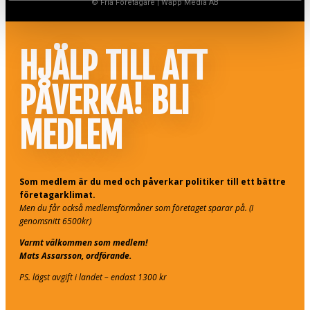
© Fria Företagare
|
Wapp Media AB
HJÄLP TILL ATT
PÅVERKA! BLI
MEDLEM
Som medlem är du med och påverkar politiker till ett bättre
företagarklimat.
Men du får också medlemsförmåner som företaget sparar på. (I
genomsnitt 6500kr)
Varmt välkommen som medlem!
Mats Assarsson, ordförande.
PS. lägst avgift i landet – endast 1300 kr