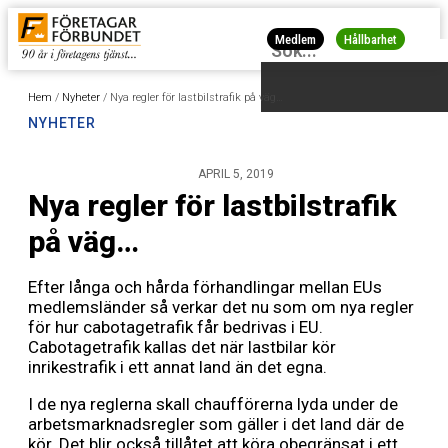
Medlem
Hållbarhet
Hem
/
Nyheter
/
Nya regler för lastbilstrafik på väg…
NYHETER
APRIL 5, 2019
Nya regler för lastbilstrafik
på väg…
Efter långa och hårda förhandlingar mellan EUs
medlemsländer så verkar det nu som om nya regler
för hur cabotagetrafik får bedrivas i EU.
Cabotagetrafik kallas det när lastbilar kör
inrikestrafik i ett annat land än det egna.
I de nya reglerna skall chaufförerna lyda under de
arbetsmarknadsregler som gäller i det land där de
kör. Det blir också tillåtet att köra obegränsat i ett