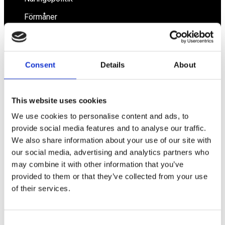
Förmåner
Försäkringar
Rådgivning
Consent
Details
About
Tips
Nyheter
This website uses cookies
Om oss
We use cookies to personalise content and ads, to
provide social media features and to analyse our traffic.
We also share information about your use of our site with
Av småföretagare, för småföretagare
our social media, advertising and analytics partners who
may combine it with other information that you’ve
Ett medlemskap späckat med småföretagaranpassade
provided to them or that they’ve collected from your use
medlemstjänster och förmåner. Din egen
inköpsavdelning, rådgivning, försäkringspaket och
of their services.
mycket mer. Vi fokuserar på soloföretagare och små
företag med företagaren i fokus. Vi är själva
småföretagare och vet hur verkligheten ser ut.
Consent