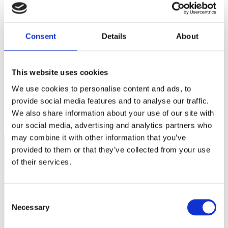
Webbplats
Spara mitt namn, min e-postadress och webbplats i denna
Consent
Details
About
webbläsare till nästa gång jag skriver en kommentar.
This website uses cookies
We use cookies to personalise content and ads, to
Var tredje gymnasieelev driver UF företag
provide social media features and to analyse our traffic.
Nya regler för lastbilstrafik på väg…
We also share information about your use of our site with
our social media, advertising and analytics partners who
may combine it with other information that you’ve
provided to them or that they’ve collected from your use
of their services.
Näringspolitik
Förmåner
Consent
Försäkringar
Necessary
Selection
Rådgivning