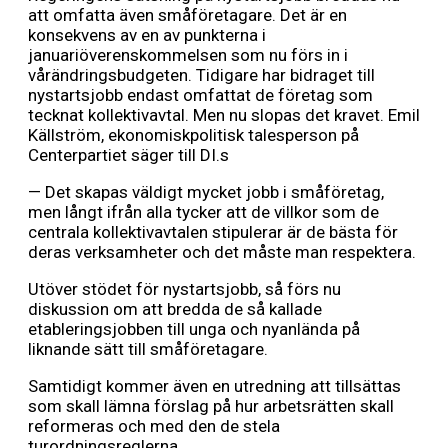
att omfatta även småföretagare. Det är en
konsekvens av en av punkterna i
januariöverenskommelsen som nu förs in i
vårändringsbudgeten. Tidigare har bidraget till
nystartsjobb endast omfattat de företag som
tecknat kollektivavtal. Men nu slopas det kravet. Emil
Källström, ekonomiskpolitisk talesperson på
Centerpartiet säger till DI.s
— Det skapas väldigt mycket jobb i småföretag,
men långt ifrån alla tycker att de villkor som de
centrala kollektivavtalen stipulerar är de bästa för
deras verksamheter och det måste man respektera.
Utöver stödet för nystartsjobb, så förs nu
diskussion om att bredda de så kallade
etableringsjobben till unga och nyanlända på
liknande sätt till småföretagare.
Samtidigt kommer även en utredning att tillsättas
som skall lämna förslag på hur arbetsrätten skall
reformeras och med den de stela
turordningsreglerna.