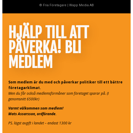
© Fria Företagare
|
Wapp Media AB
HJÄLP TILL ATT
PÅVERKA! BLI
MEDLEM
Som medlem är du med och påverkar politiker till ett bättre
företagarklimat.
Men du får också medlemsförmåner som företaget sparar på. (I
genomsnitt 6500kr)
Varmt välkommen som medlem!
Mats Assarsson, ordförande.
PS. lägst avgift i landet – endast 1300 kr