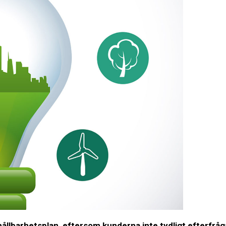
ållbarhetsplan, eftersom kunderna inte tydligt efterfråg