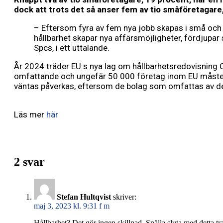
dock att trots det så anser fem av tio småföretagare,
– Eftersom fyra av fem nya jobb skapas i små och 
hållbarhet skapar nya affärsmöjligheter, fördjupar
Spcs, i ett uttalande.
År 2024 träder EU:s nya lag om hållbarhetsredovisning Co
omfattande och ungefär 50 000 företag inom EU måste 
väntas påverkas, eftersom de bolag som omfattas av den
Läs mer
här
2 svar
Stefan Hultqvist
skriver:
maj 3, 2023 kl. 9:31 f m
Hållbarhet? Det gör ingen skillnad. Snälla sluta med detta tr