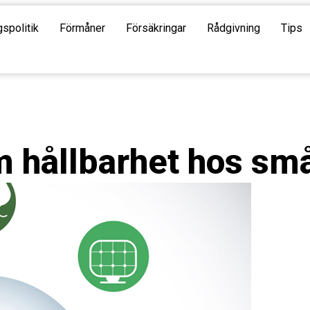
gspolitik
Förmåner
Försäkringar
Rådgivning
Tips
m hållbarhet hos sm