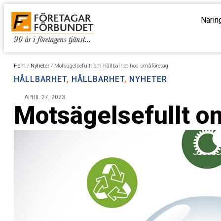
Närin
Hem
/
Nyheter
/
Motsägelsefullt om hållbarhet hos småföretag
HÅLLBARHET
,
HÅLLBARHET
,
NYHETER
APRIL 27, 2023
Motsägelsefullt o