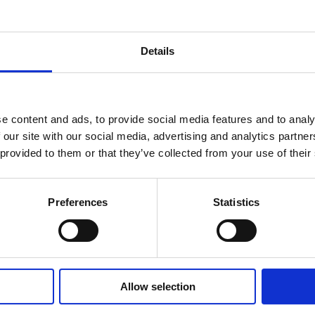
Details
äsare till nästa gång jag skriver en kommentar.
e content and ads, to provide social media features and to analy
 our site with our social media, advertising and analytics partn
 provided to them or that they’ve collected from your use of their
Preferences
Statistics
Av småföretagare, för småföretagare
Allow selection
Ett medlemskap späckat med
småföretagaranpassade medlemstjänster och