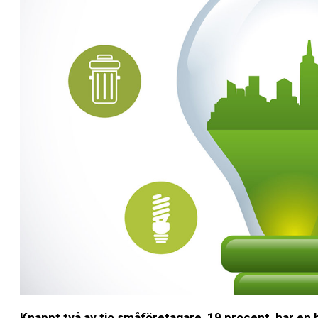
Knappt två av tio småföretagare, 19 procent, har en h