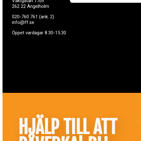
Vaktgatan 17bv
262 22 Ängelholm
020-760 761 (ank. 2)
info@ff.se
Öppet vardagar 8.30-15.30
HJÄLP TILL ATT