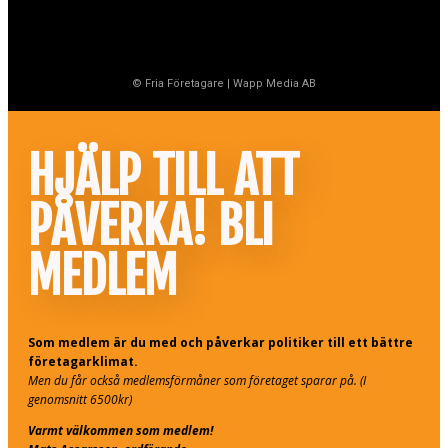
© Fria Företagare
|
Wapp Media AB
HJÄLP TILL ATT
PÅVERKA! BLI
MEDLEM
Som medlem är du med och påverkar politiker till ett bättre
företagarklimat.
Men du får också medlemsförmåner som företaget sparar på. (I
genomsnitt 6500kr)
Varmt välkommen som medlem!