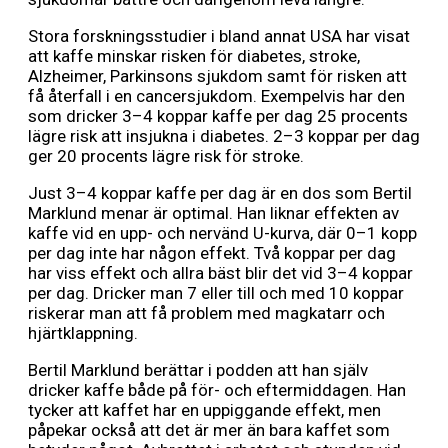
Stora forskningsstudier i bland annat USA har visat
att kaffe minskar risken för diabetes, stroke,
Alzheimer, Parkinsons sjukdom samt för risken att
få återfall i en cancersjukdom. Exempelvis har den
som dricker 3–4 koppar kaffe per dag 25 procents
lägre risk att insjukna i diabetes. 2–3 koppar per dag
ger 20 procents lägre risk för stroke.
Just 3–4 koppar kaffe per dag är en dos som Bertil
Marklund menar är optimal. Han liknar effekten av
kaffe vid en upp- och nervänd U-kurva, där 0–1 kopp
per dag inte har någon effekt. Två koppar per dag
har viss effekt och allra bäst blir det vid 3–4 koppar
per dag. Dricker man 7 eller till och med 10 koppar
riskerar man att få problem med magkatarr och
hjärtklappning.
Bertil Marklund berättar i podden att han själv
dricker kaffe både på för- och eftermiddagen. Han
tycker att kaffet har en uppiggande effekt, men
påpekar också att det är mer än bara kaffet som