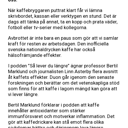
När kaffebryggaren puttrat klart får vi lämna
skrivbordet, kassan eller verktygen en stund. Det är
dags att tänka på annat, ta en kopp och prata väder,
fotboll eller tv-serier med kollegorna.
Avbrottet är inte bara en paus som gör att vi samlar
kraft för resten av arbetsdagen. Den inofficiella
svenska nationaldrycken kaffe har också
hälsofrämjande effekter.
I podden ”Så lever du längre” ägnar professor Bertil
Marklund och journalisten Linn Asterby flera avsnitt
åt kaffets effekter. Duon går igenom den senaste
forskningen och berättar om det vetenskapliga stöd
som finns för att kaffe i lagom mängd kan göra att
vi lever längre.
Bertil Marklund förklarar i podden att kaffe
innehåller antioxidanter som stärker
immunförsvaret och motverkar inflammation. Det
gör att kaffedrickare kan stå emot flera olika
sjukdomar bättre och därigenom leva längre.