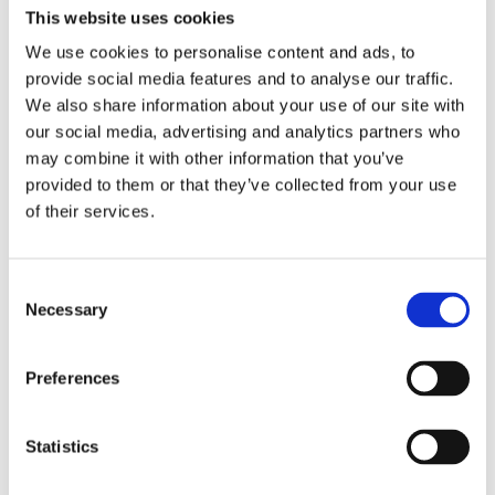
This website uses cookies
We use cookies to personalise content and ads, to
provide social media features and to analyse our traffic.
We also share information about your use of our site with
our social media, advertising and analytics partners who
Namn
*
may combine it with other information that you’ve
provided to them or that they’ve collected from your use
E-postadress
*
of their services.
Webbplats
Spara mitt namn, min e-postadress och webbplats i denna
Consent
webbläsare till nästa gång jag skriver en kommentar.
Necessary
Selection
Preferences
Motsägelsefullt om hållbarhet hos småföretag
Statistics
Funderar på en ny affärsidé ? Här hittar du lite inspiration.