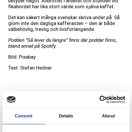
betyder något. Avbrottet i arbetet och stunden vid
fikabordet har lika stort värde som själva kaffet.
Det kan säkert många svenskar skriva under på. Så
glöm inte den dagliga kafferasten – den är både
välbehövlig, trevlig och livsförlängande.
Podden ”Så lever du längre” finns där poddar finns,
bland annat på Spotify.
Bild: Pixabay
Text: Stefan Hedner
Lämna ett svar
Din e-postadress kommer inte publiceras.
Obligatoriska fält är
märkta
*
Consent
Details
About
Kommentar
*