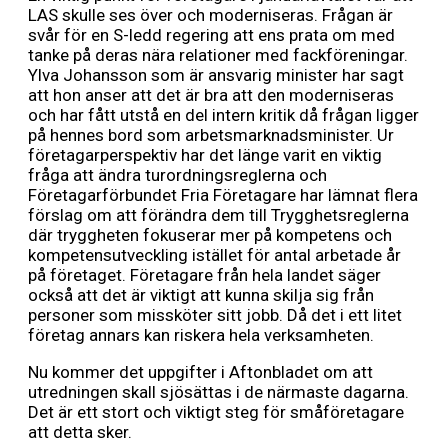
LAS skulle ses över och moderniseras. Frågan är
svår för en S-ledd regering att ens prata om med
tanke på deras nära relationer med fackföreningar.
Ylva Johansson som är ansvarig minister har sagt
att hon anser att det är bra att den moderniseras
och har fått utstå en del intern kritik då frågan ligger
på hennes bord som arbetsmarknadsminister. Ur
företagarperspektiv har det länge varit en viktig
fråga att ändra turordningsreglerna och
Företagarförbundet Fria Företagare har lämnat flera
förslag om att förändra dem till Trygghetsreglerna
där tryggheten fokuserar mer på kompetens och
kompetensutveckling istället för antal arbetade år
på företaget. Företagare från hela landet säger
också att det är viktigt att kunna skilja sig från
personer som missköter sitt jobb. Då det i ett litet
företag annars kan riskera hela verksamheten.
Nu kommer det uppgifter i Aftonbladet om att
utredningen skall sjösättas i de närmaste dagarna.
Det är ett stort och viktigt steg för småföretagare
att detta sker.