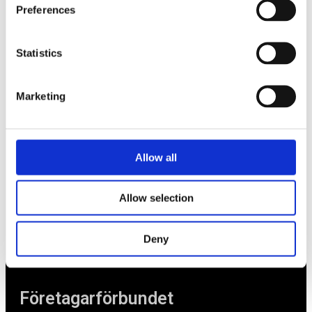
Tips
Preferences
Nyheter
Statistics
Om oss
Marketing
Av småföretagare, för småföretagare
Ett medlemskap späckat med småföretagaranpassade
medlemstjänster och förmåner. Din egen
Allow all
inköpsavdelning, rådgivning, försäkringspaket och
mycket mer. Vi fokuserar på soloföretagare och små
företag med företagaren i fokus. Vi är själva
Allow selection
småföretagare och vet hur verkligheten ser ut.
Deny
BLI MEDLEM
Företagarförbundet