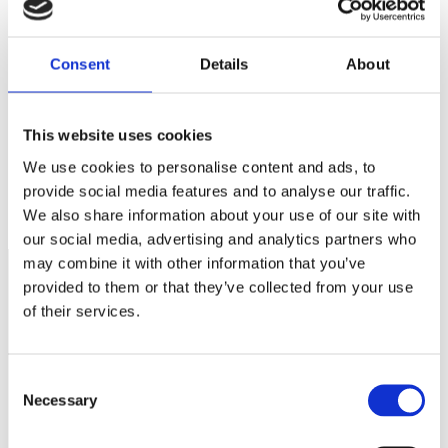
Webbplats
Spara mitt namn, min e-postadress och webbplats i denna
webbläsare till nästa gång jag skriver en kommentar.
Consent
Details
About
This website uses cookies
We use cookies to personalise content and ads, to
Enklaste sättet att öka ditt företags vinst!
provide social media features and to analyse our traffic.
Semesterplanera!
We also share information about your use of our site with
our social media, advertising and analytics partners who
may combine it with other information that you’ve
provided to them or that they’ve collected from your use
of their services.
Näringspolitik
Förmåner
Consent
Försäkringar
Necessary
Selection
Rådgivning