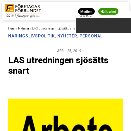
Medlem
Hållbarhet
Hem
/
Nyheter
/
LAS utredningen sjösätts snart
NÄRINGSLIVSPOLITIK
,
NYHETER
,
PERSONAL
APRIL 25, 2019
LAS utredningen sjösätts
snart