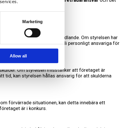
tt särskilt ansvar som kallas
företrädaransvar
och det
 services.
miskt ohållbar situation.
Marketing
oaktsamhet eller brottsligt handlande. Om styrelsen har
 betala sina skulder), kan de bli personligt ansvariga för
Allow all
a skulder. Om styrelsen misstänker att företaget är
tt tid, kan styrelsen hållas ansvarig för att skulderna
m förvärrade situationen, kan detta innebära ett
företaget är i konkurs.