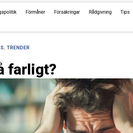
gspolitik
Förmåner
Försäkringar
Rådgivning
Tips
PS
,
TRENDER
 farligt?