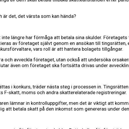
 är det, det värsta som kan hända?
t inte längre har förmåga att betala sina skulder. Företagets
eras av företaget självt genom en ansökan till tingsrätten, e
rsförvaltare, vars roll är att hantera bolagets tillgångar.
era och avveckla företaget, utan också att undersöka orsa
slutar även om företaget ska fortsätta drivas under avveckli
sättas i konkurs, träder nästa steg i processen in. Tingsrätt
s F-skatt, moms och andra skatterelaterade registreringar.
ren lämnar in kontrolluppgifter, men det är viktigt att kom
dig att betala skatt på den inkomst som genereras under den