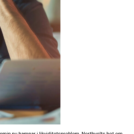
demin nu hamnar i likviditetsproblem. Northvolts hot om