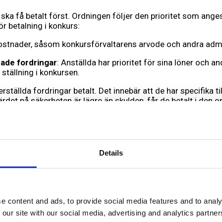
ka få betalt först. Ordningen följer den prioritet som anges 
r betalning i konkurs:
ostnader, såsom konkursförvaltarens arvode och andra admin
rade fordringar
: Anställda har prioritet för sina löner och 
ställning i konkursen.
rställda fordringar betalt. Det innebär att de har specifika t
rdet på säkerheten är lägre än skulden, får de betalt i den o
mmer de osäkerställda fordringsägarna, vilket innebär lever
n får ofta inte hela beloppet tillbaka, särskilt om tillgångarna
ar efter att alla fordringar har betalats, får aktieägarna sin d
Details
ig efter att alla skulder har betalats.
ll anställda som får högst prioritet, följt av säkerställda
gångar.
e content and ads, to provide social media features and to analy
 our site with our social media, advertising and analytics partn