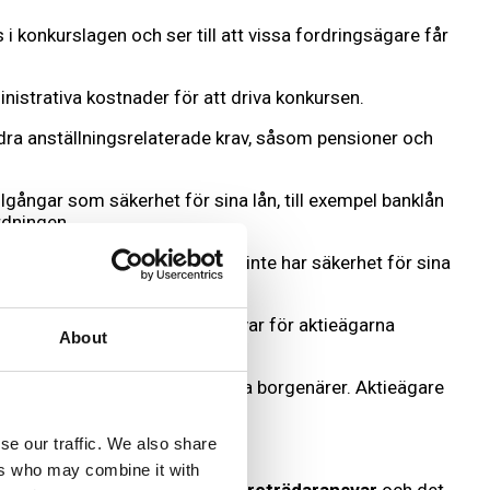
i konkurslagen och ser till att vissa fordringsägare får
istrativa kostnader för att driva konkursen.
andra anställningsrelaterade krav, såsom pensioner och
illgångar som säkerhet för sina lån, till exempel banklån
rdningen.
antörer och andra företag som inte har säkerhet för sina
 inte räcker till.
el. I många fall blir det inget kvar för aktieägarna
About
 fordringsägare och sedan övriga borgenärer. Aktieägare
se our traffic. We also share
ers who may combine it with