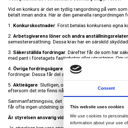
Vid en konkurs är det en tydlig rangordning på vem som s
betalt innan andra. Här är den generella rangordningen fö
1.
Konkurskostnader
: Först betalas konkursens egna k
2.
Arbetsgivarens löner och andra anställningsrelate
semesterersättning. Dessa krav har en särskild skyddad 
3.
Säkerställda fordringar
: Därefter får de som har säke
med pant i företagets fastigheter eller utrustning. Om vä
4.
Övriga fordringsägare (osäkerställda)
: Efter det ko
fordringar. Dessa får del av de resterande tillgångarna, me
5.
Aktieägare
: Slutligen, om det finns några tillgångar kv
Consent
eftersom det inte finns några tillgångar som kan fördela s
Sammanfattningsvis, det är konkurskostnader och löner ti
får ofta ingen utdelning om det inte finns tillräckliga till
This website uses cookies
We use cookies to personalis
Är styrelsen ansvarig vid en konkurs?
information about your use of