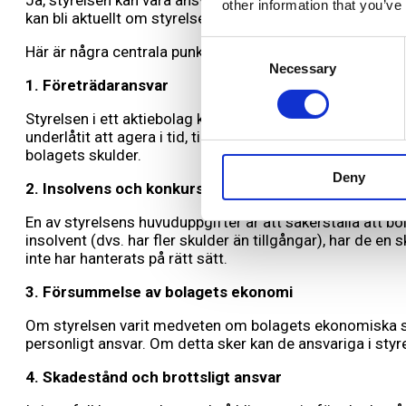
Ja, styrelsen kan vara ansvarig vid en konkurs, men ansv
other information that you’ve
kan bli aktuellt om styrelsen eller den som företräder bo
Consent
Här är några centrala punkter om styrelsens ansvar vid 
Necessary
Selection
1. Företrädaransvar
Styrelsen i ett aktiebolag kan hållas personligen ansva
underlåtit att agera i tid, till exempel genom att inte a
bolagets skulder.
Deny
2. Insolvens och konkursansökan
En av styrelsens huvuduppgifter är att säkerställa att bo
insolvent (dvs. har fler skulder än tillgångar), har de en
inte har hanterats på rätt sätt.
3. Försummelse av bolagets ekonomi
Om styrelsen varit medveten om bolagets ekonomiska svå
personligt ansvar. Om detta sker kan de ansvariga i styr
4. Skadestånd och brottsligt ansvar