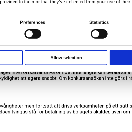
aret beror på olika faktorer och omständigheter. Det finns e
 provided to them or that they’ve collected from your use of their
laget har agerat på ett sätt som försatt företaget i en ekono
konkurs:
Preferences
Statistics
rig för bolagets skulder om de har orsakat konkursen genom 
nsöka om konkurs när bolaget är insolvent (och därmed inte kan
Allow selection
laget inte fortsätter driva om det inte längre kan betala sin
 skyldighet att agera snabbt. Om konkursansökan inte görs i rä
righeter men fortsatt att driva verksamheten på ett sätt so
elsen tvingas stå för betalning av bolagets skulder, även om 