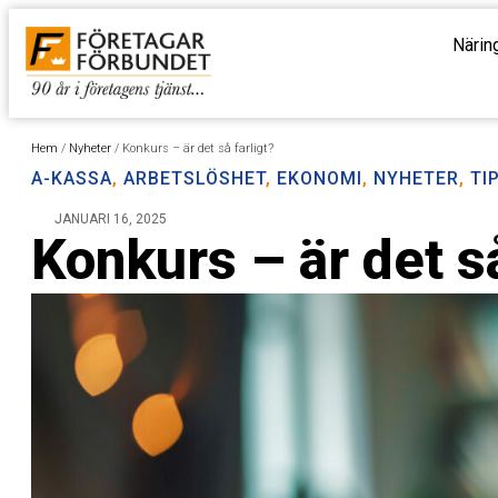
Närin
Hem
/
Nyheter
/
Konkurs – är det så farligt?
A-KASSA
,
ARBETSLÖSHET
,
EKONOMI
,
NYHETER
,
TI
JANUARI 16, 2025
Konkurs – är det så