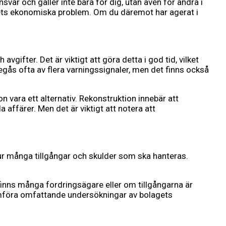
svar och gäller inte bara för dig, utan även för andra i
gets ekonomiska problem. Om du däremot har agerat i
gifter. Det är viktigt att göra detta i god tid, vilket
egås ofta av flera varningssignaler, men det finns också
n vara ett alternativ. Rekonstruktion innebär att
affärer. Men det är viktigt att notera att
hur många tillgångar och skulder som ska hanteras.
 finns många fordringsägare eller om tillgångarna är
nomföra omfattande undersökningar av bolagets