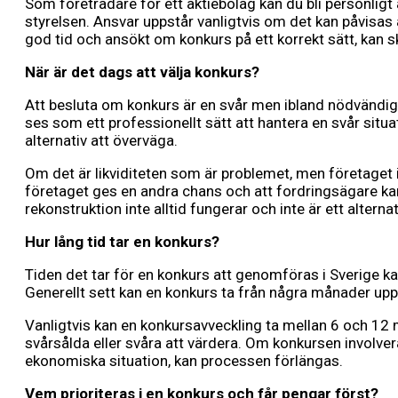
Som företrädare för ett aktiebolag kan du bli personligt 
styrelsen. Ansvar uppstår vanligtvis om det kan påvis
god tid och ansökt om konkurs på ett korrekt sätt, kan sk
När är det dags att välja konkurs?
Att besluta om konkurs är en svår men ibland nödvändig åtg
ses som ett professionellt sätt att hantera en svår situ
alternativ att överväga.
Om det är likviditeten som är problemet, men företaget i ö
företaget ges en andra chans och att fordringsägare kan 
rekonstruktion inte alltid fungerar och inte är ett altern
Hur lång tid tar en konkurs?
Tiden det tar för en konkurs att genomföras i Sverige k
Generellt sett kan en konkurs ta från några månader upp ti
Vanligtvis kan en konkursavveckling ta mellan 6 och 12 m
svårsålda eller svåra att värdera. Om konkursen involv
ekonomiska situation, kan processen förlängas.
Vem prioriteras i en konkurs och får pengar först?