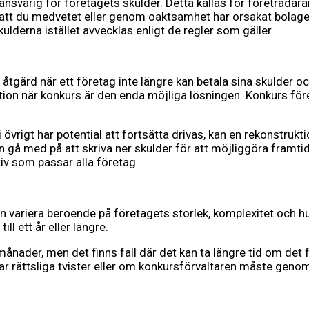
ansvarig för företagets skulder. Detta kallas för företrädaran
as att du medvetet eller genom oaktsamhet har orsakat bola
ulderna istället avvecklas enligt de regler som gäller.
ärd när ett företag inte längre kan betala sina skulder och av
ation när konkurs är den enda möjliga lösningen. Konkurs för
vrigt har potential att fortsätta drivas, kan en rekonstruktio
gå med på att skriva ner skulder för att möjliggöra framtida 
ativ som passar alla företag.
an variera beroende på företagets storlek, komplexitet och 
ll ett år eller längre.
ånader, men det finns fall där det kan ta längre tid om det
erar rättsliga tvister eller om konkursförvaltaren måste ge