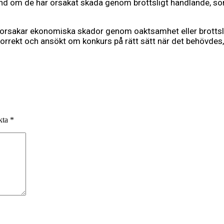
stånd om de har orsakat skada genom brottsligt handlande, so
 orsakar ekonomiska skador genom oaktsamhet eller brottslig
rrekt och ansökt om konkurs på rätt sätt när det behövdes, ä
rkta
*