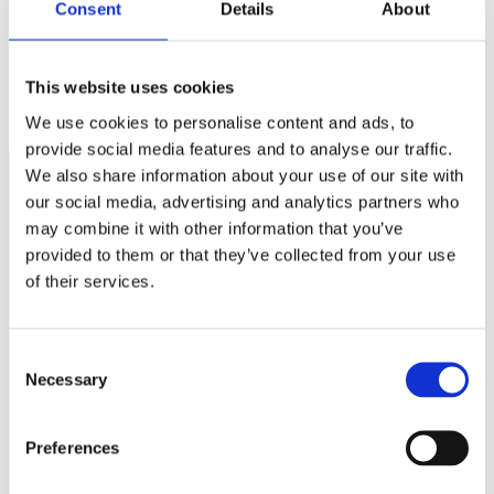
Consent
Details
About
Fryser skattereformen inne?
This website uses cookies
Förenkla sjuklöneansvaret NU!
We use cookies to personalise content and ads, to
provide social media features and to analyse our traffic.
We also share information about your use of our site with
our social media, advertising and analytics partners who
Näringspolitik
may combine it with other information that you’ve
provided to them or that they’ve collected from your use
Förmåner
of their services.
Försäkringar
Rådgivning
Consent
Necessary
Tips
Selection
Nyheter
Preferences
Om oss