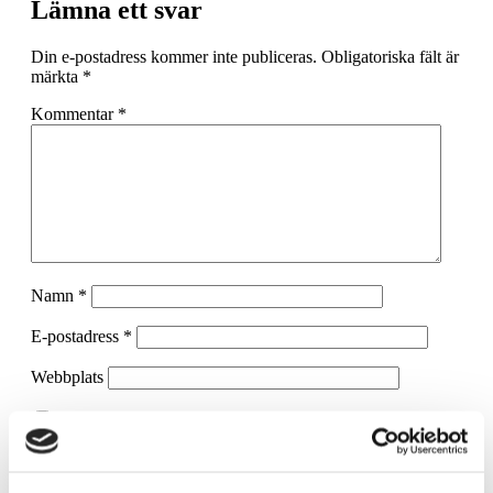
Lämna ett svar
Din e-postadress kommer inte publiceras.
Obligatoriska fält är
märkta
*
Kommentar
*
Namn
*
E-postadress
*
Webbplats
Spara mitt namn, min e-postadress och webbplats i denna
webbläsare till nästa gång jag skriver en kommentar.