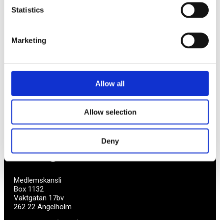
Statistics
Av småföretagare, för småföretagare
Marketing
Ett medlemskap späckat med småföretagaranpassade
medlemstjänster och förmåner. Din egen
inköpsavdelning, rådgivning, försäkringspaket och
mycket mer. Vi fokuserar på soloföretagare och små
företag med företagaren i fokus. Vi är själva
Allow all
småföretagare och vet hur verkligheten ser ut.
Allow selection
BLI MEDLEM
Deny
Företagarförbundet
Medlemskansli
Box 1132
Vaktgatan 17bv
262 22 Ängelholm