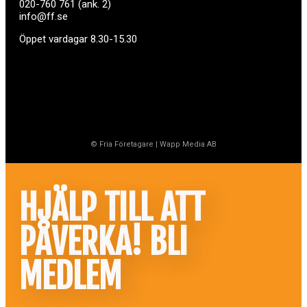
020-760 761 (ank. 2)
info@ff.se
Öppet vardagar 8.30-15.30
© Fria Företagare
|
Wapp Media AB
HJÄLP TILL ATT
PÅVERKA! BLI
MEDLEM