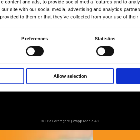
e content and ads, to provide social media features and to analy
Av småföretagare, för småföretagare
 our site with our social media, advertising and analytics partn
 provided to them or that they’ve collected from your use of their
Ett medlemskap späckat med
småföretagaranpassade medlemstjänster och
förmåner. Din egen inköpsavdelning, rådgivning,
Preferences
Statistics
försäkringspaket och mycket mer. Vi fokuserar på
soloföretagare och små företag med företagaren i
fokus. Vi är själva småföretagare och vet hur
verkligheten ser ut.
Allow selection
BLI MEDLEM
© Fria Företagare
|
Wapp Media AB