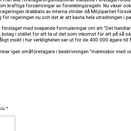
m kraftiga försämringar av förenklingsregeln. Nu växer oc
regeringen drabbats av interna strider då Miljöpartiet försö
väg för regeringen nu och det är att kasta hela utredningen i 
 förslaget med svepande formuleringar om att ”Det handla
bolag i stället för att ta ut det som inkomst för att på så sä
åligt insikt i hur verkligheten ser ut för de 400 000 ägare 
änner igen småföretagare i beskrivningen ”människor med vä
rkta
*