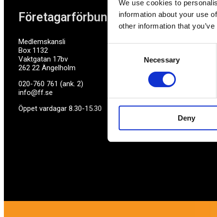
We use cookies to personalis
Företagarförbundet
information about your use of
other information that you’ve
Medlemskansli
Consent
Box 1132
Vaktgatan 17bv
Necessary
Selection
262 22 Ängelholm
020-760 761 (ank. 2)
info@ff.se
Öppet vardagar 8.30-15.30
Deny