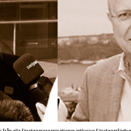
k från alla företagarorganisationer inklusive Företagarförb