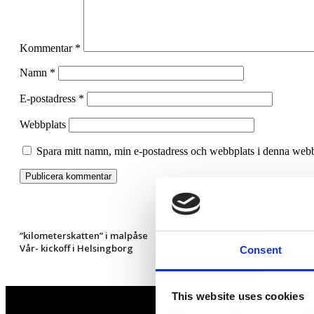
Kommentar
*
Namn
*
E-postadress
*
Webbplats
Spara mitt namn, min e-postadress och webbplats i denna webbl
”kilometerskatten” i malpåse
Vår- kickoff i Helsingborg
Consent
This website uses cookies