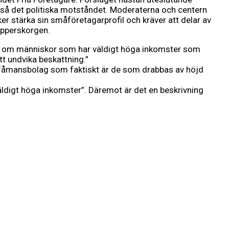
kså det politiska motståndet. Moderaterna och centern
ker stärka sin småföretagarprofil och kräver att delar av
papperskorgen.
r om människor som har väldigt höga inkomster som
tt undvika beskattning.”
till fåmansbolag som faktiskt är de som drabbas av höjd
ldigt höga inkomster”. Däremot är det en beskrivning