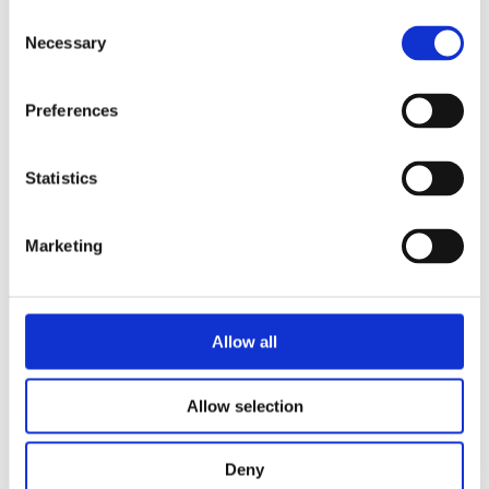
Consent
Necessary
Näringspolitik
Selection
Förmåner
Preferences
Försäkringar
Rådgivning
Statistics
Tips
Nyheter
Marketing
Om oss
Allow all
Av småföretagare, för småföretagare
Allow selection
Ett medlemskap späckat med småföretagaranpassade
medlemstjänster och förmåner. Din egen
inköpsavdelning, rådgivning, försäkringspaket och
Deny
mycket mer. Vi fokuserar på soloföretagare och små