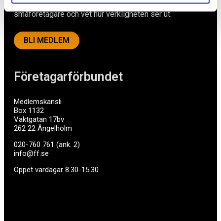
företag med företagaren i fokus. Vi är själva
småföretagare och vet hur verkligheten ser ut.
BLI MEDLEM
Företagarförbundet
Medlemskansli
Box 1132
Vaktgatan 17bv
262 22 Ängelholm
020-760 761 (ank. 2)
info@ff.se
Öppet vardagar 8.30-15.30