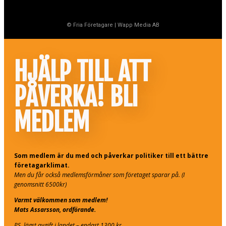
© Fria Företagare
|
Wapp Media AB
HJÄLP TILL ATT
PÅVERKA! BLI
MEDLEM
Som medlem är du med och påverkar politiker till ett bättre
företagarklimat.
Men du får också medlemsförmåner som företaget sparar på. (I
genomsnitt 6500kr)
Varmt välkommen som medlem!
Mats Assarsson, ordförande.
PS. lägst avgift i landet – endast 1300 kr