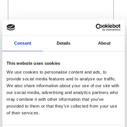
Namn
*
E-postadress
*
Consent
Details
About
Webbplats
Spara mitt namn, min e-postadress och webbplats i denna
This website uses cookies
webbläsare till nästa gång jag skriver en kommentar.
We use cookies to personalise content and ads, to
provide social media features and to analyse our traffic.
We also share information about your use of our site with
our social media, advertising and analytics partners who
may combine it with other information that you’ve
Hög tid att regeringen vaknar kring 3:12 reglerna
provided to them or that they’ve collected from your use
Välkomna till Sofiero Classic 18 juni
of their services.